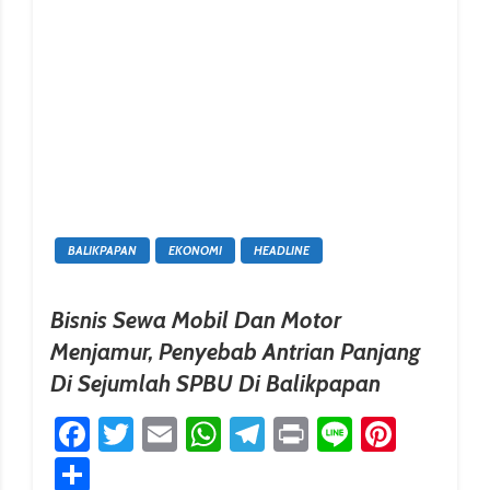
BALIKPAPAN
EKONOMI
HEADLINE
Bisnis Sewa Mobil Dan Motor
Menjamur, Penyebab Antrian Panjang
Di Sejumlah SPBU Di Balikpapan
erest
Facebook
Twitter
Email
WhatsApp
Telegram
Print
Line
Pinter
Share