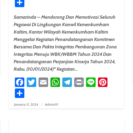
Share
Samarinda – Mendorong Dan Memotivasi Seluruh
Pegawai Di Lingkungan Kanwil Kemenkumham
Kaltim, Kantor Wilayah Kemenkumham Kaltim
Menggelar Kegiatan Penandatanganan Komitmen
Bersama Dan Pakta Integritas Pembangunan Zona
erest
Integritas Menuju WBK/WBBM Tahun 2024 Dan
Penandatanganan Perjanjian Kinerja Tahun 2024,
Rabu, (10/01/2024)* Kegiatan…
Facebook
Twitter
Email
WhatsApp
Telegram
Print
Line
Pinter
Share
January 11, 2024
Admin01
Posted On