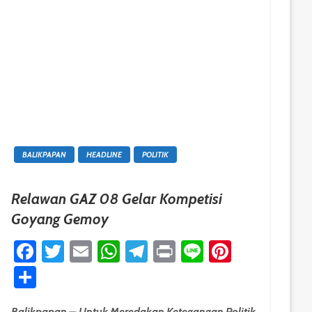
BALIKPAPAN
HEADLINE
POLITIK
Relawan GAZ 08 Gelar Kompetisi
Goyang Gemoy
Facebook
Twitter
Email
WhatsApp
Telegram
Print
Line
Pinteres
Share
est
Balikpapan – Untuk Meredakan Ketegangan Politik