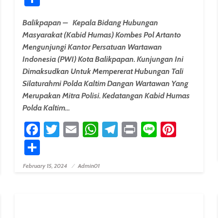
Balikpapan – Kepala Bidang Hubungan
Masyarakat (Kabid Humas) Kombes Pol Artanto
Mengunjungi Kantor Persatuan Wartawan
Indonesia (PWI) Kota Balikpapan. Kunjungan Ini
Dimaksudkan Untuk Mempererat Hubungan Tali
Silaturahmi Polda Kaltim Dangan Wartawan Yang
Merupakan Mitra Polisi. Kedatangan Kabid Humas
Polda Kaltim…
Facebook
Twitter
Email
WhatsApp
Telegram
Print
Line
Pinter
erest
Share
February 15, 2024
Admin01
Posted On