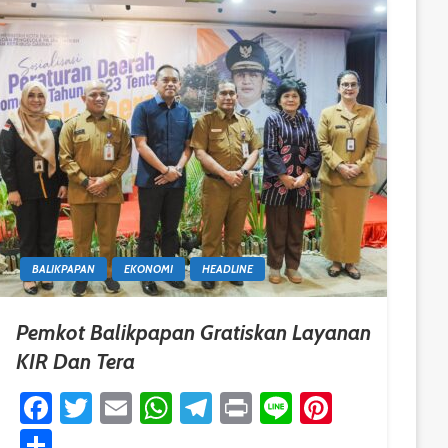
BALIKPAPAN
EKONOMI
HEADLINE
Pemkot Balikpapan Gratiskan Layanan
KIR Dan Tera
est
Facebook
Twitter
Email
WhatsApp
Telegram
Print
Line
Pinteres
Share