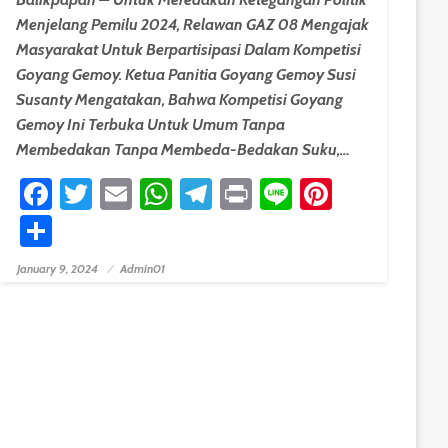
Menjelang Pemilu 2024, Relawan GAZ 08 Mengajak
Masyarakat Untuk Berpartisipasi Dalam Kompetisi
Goyang Gemoy. Ketua Panitia Goyang Gemoy Susi
Susanty Mengatakan, Bahwa Kompetisi Goyang
Gemoy Ini Terbuka Untuk Umum Tanpa
Membedakan Tanpa Membeda-Bedakan Suku,…
Facebook
Twitter
Email
WhatsApp
Telegram
Print
Line
Pinteres
Share
est
January 9, 2024
Admin01
Posted On