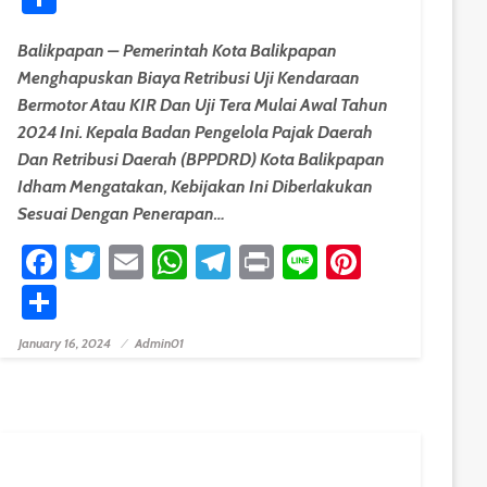
Balikpapan – Pemerintah Kota Balikpapan
Menghapuskan Biaya Retribusi Uji Kendaraan
Bermotor Atau KIR Dan Uji Tera Mulai Awal Tahun
2024 Ini. Kepala Badan Pengelola Pajak Daerah
Dan Retribusi Daerah (BPPDRD) Kota Balikpapan
Idham Mengatakan, Kebijakan Ini Diberlakukan
Sesuai Dengan Penerapan…
Facebook
Twitter
Email
WhatsApp
Telegram
Print
Line
Pinteres
est
Share
January 16, 2024
Admin01
Posted On