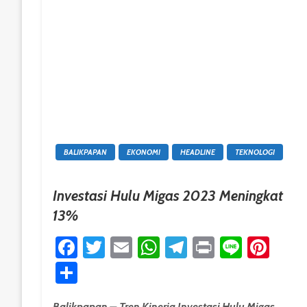
BALIKPAPAN
EKONOMI
HEADLINE
TEKNOLOGI
Investasi Hulu Migas 2023 Meningkat
13%
Facebook
Twitter
Email
WhatsApp
Telegram
Print
Line
Pint
Share
Balikpapan – Tren Kinerja Investasi Hulu Migas