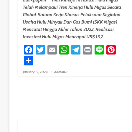
Telah Melampaui Tren Kinerja Hulu Migas Secara
Global. Satuan Kerja Khusus Pelaksana Kegiatan
Usaha Hulu Minyak Dan Gas Bumi (SKK Migas)
Mencatat Hingga Akhir Tahun 2023, Realisasi
Investasi Hulu Migas Mencapai US$ 13,7…
Facebook
Twitter
Email
WhatsApp
Telegram
Print
Line
Pint
Share
January 12, 2024
Admin01
Posted On