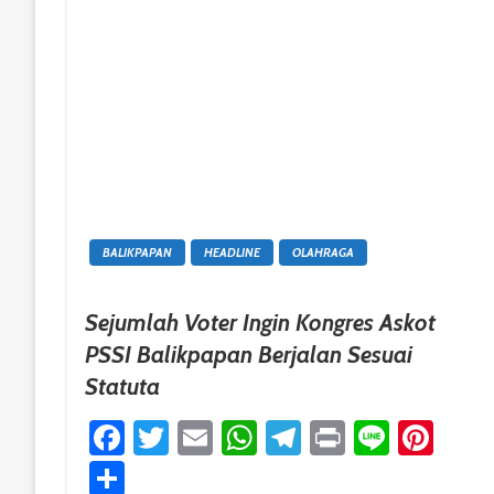
BALIKPAPAN
HEADLINE
OLAHRAGA
Sejumlah Voter Ingin Kongres Askot
PSSI Balikpapan Berjalan Sesuai
Statuta
Facebook
Twitter
Email
WhatsApp
Telegram
Print
Line
Pint
Share