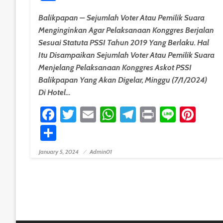
Balikpapan – Sejumlah Voter Atau Pemilik Suara
Menginginkan Agar Pelaksanaan Konggres Berjalan
Sesuai Statuta PSSI Tahun 2019 Yang Berlaku. Hal
Itu Disampaikan Sejumlah Voter Atau Pemilik Suara
Menjelang Pelaksanaan Konggres Askot PSSI
Balikpapan Yang Akan Digelar, Minggu (7/1/2024)
Di Hotel…
Facebook
Twitter
Email
WhatsApp
Telegram
Print
Line
Pint
Share
January 5, 2024
Admin01
Posted On