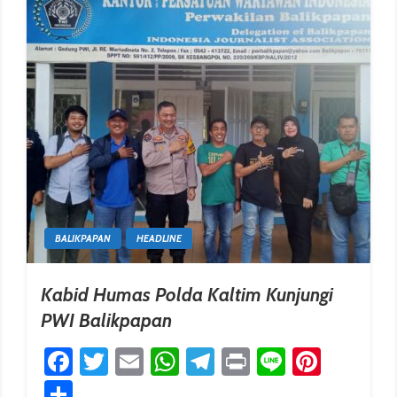
BALIKPAPAN
HEADLINE
Kabid Humas Polda Kaltim Kunjungi
PWI Balikpapan
Facebook
Twitter
Email
WhatsApp
Telegram
Print
Line
Pinter
erest
Share