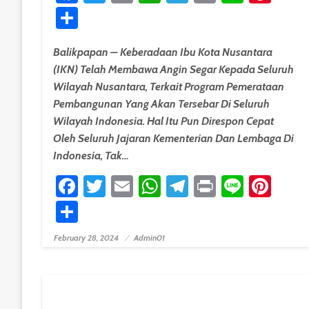
Share
Balikpapan – Keberadaan Ibu Kota Nusantara
(IKN) Telah Membawa Angin Segar Kepada Seluruh
Wilayah Nusantara, Terkait Program Pemerataan
Pembangunan Yang Akan Tersebar Di Seluruh
Wilayah Indonesia. Hal Itu Pun Direspon Cepat
Oleh Seluruh Jajaran Kementerian Dan Lembaga Di
Indonesia, Tak…
Facebook
Twitter
Email
WhatsApp
Telegram
Print
Line
Pint
Share
February 28, 2024
Admin01
Posted On