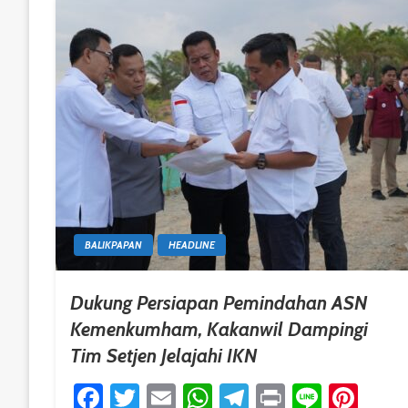
BALIKPAPAN
HEADLINE
Dukung Persiapan Pemindahan ASN
Kemenkumham, Kakanwil Dampingi
Tim Setjen Jelajahi IKN
Facebook
Twitter
Email
WhatsApp
Telegram
Print
Line
Pint