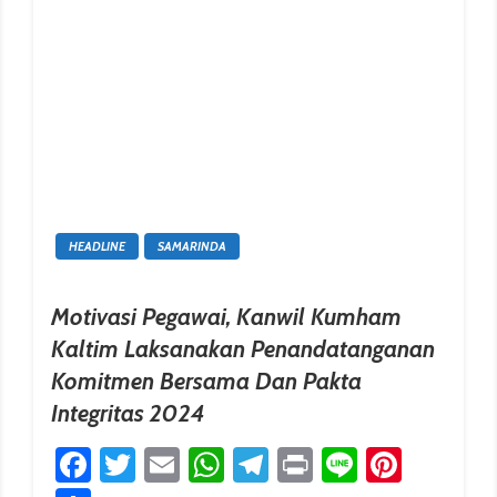
HEADLINE
SAMARINDA
Motivasi Pegawai, Kanwil Kumham
Kaltim Laksanakan Penandatanganan
Komitmen Bersama Dan Pakta
erest
Integritas 2024
Facebook
Twitter
Email
WhatsApp
Telegram
Print
Line
Pinter