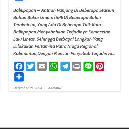
Balikpapan – Antrian Panjang Di Beberapa Stasiun
Bahan Bakar Umum (SPBU) Beberapa Bulan
Terakhir Ini, Yang Ada Di Beberapa Titik Kota
Balikpapan Menyebabkan Terjadinya Kemacetan
Lalu Lintas. Sehingga Berbagai Langkah Yang
Dilakukan Pertamina Patra Niaga Regional
Kalimantan,dengan Mencari Penyebab Terjadinya…
erest
Facebook
Twitter
Email
WhatsApp
Telegram
Print
Line
Pinter
Share
December 29, 2023
Admin01
Posted On