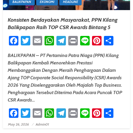
BALIKPAPAN
EKONOMI
HEADLINE
Konsisten Berdayakan Masyarakat, PPN Kilang
Balikpapan Raih TOP CSR Awards Bintang 5
Facebook
Twitter
Email
WhatsApp
Telegram
Print
Line
Pintere
Shar
BALIKPAPAN – PT Pertamina Patra Niaga (PPN) Kilang
Balikpapan Kembali Menorehkan Prestasi
Membanggakan Dengan Meraih Penghargaan Dalam
Ajang TOP Corporate Social Responsibility (CSR) Awards
2026 Yang Diselenggarakan Oleh Majalah Top Business.
Penghargaan Tersebut Diterima Pada Acara Puncak TOP
CSR Awards…
Facebook
Twitter
Email
WhatsApp
Telegram
Print
Line
Pintere
Shar
May 26, 2026
Admin01
Posted On