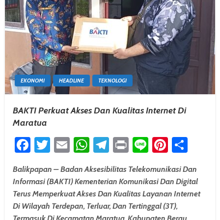
EKONOMI
HEADLINE
TEKNOLOGI
BAKTI Perkuat Akses Dan Kualitas Internet Di
Maratua
Facebook
Twitter
Email
WhatsApp
Telegram
Print
Line
Pintere
Shar
Balikpapan – Badan Aksesibilitas Telekomunikasi Dan
Informasi (BAKTI) Kementerian Komunikasi Dan Digital
Terus Memperkuat Akses Dan Kualitas Layanan Internet
Di Wilayah Terdepan, Terluar, Dan Tertinggal (3T),
Termasuk Di Kecamatan Maratua, Kabupaten Berau.