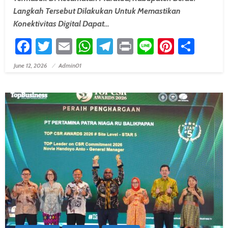
Langkah Tersebut Dilakukan Untuk Memastikan
Konektivitas Digital Dapat…
Facebook
Twitter
Email
WhatsApp
Telegram
Print
Line
Pintere
Shar
June 12, 2026
Admin01
Posted On