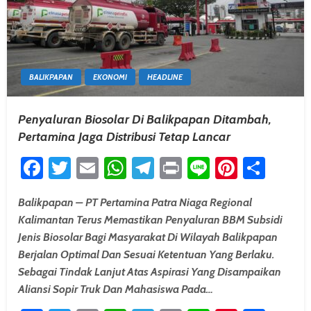
BALIKPAPAN
EKONOMI
HEADLINE
Penyaluran Biosolar Di Balikpapan Ditambah,
Pertamina Jaga Distribusi Tetap Lancar
Facebook
Twitter
Email
WhatsApp
Telegram
Print
Line
Pintere
Shar
Balikpapan – PT Pertamina Patra Niaga Regional
Kalimantan Terus Memastikan Penyaluran BBM Subsidi
Jenis Biosolar Bagi Masyarakat Di Wilayah Balikpapan
Berjalan Optimal Dan Sesuai Ketentuan Yang Berlaku.
Sebagai Tindak Lanjut Atas Aspirasi Yang Disampaikan
Aliansi Sopir Truk Dan Mahasiswa Pada…