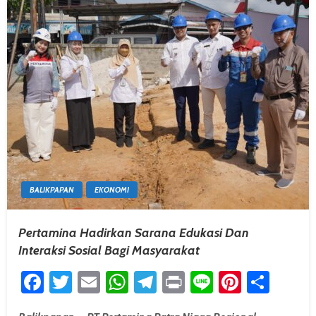
BALIKPAPAN
EKONOMI
Pertamina Hadirkan Sarana Edukasi Dan
Interaksi Sosial Bagi Masyarakat
Facebook
Twitter
Email
WhatsApp
Telegram
Print
Line
Pintere
Shar