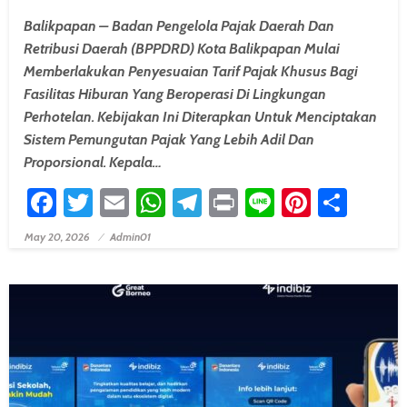
Balikpapan – Badan Pengelola Pajak Daerah Dan
Retribusi Daerah (BPPDRD) Kota Balikpapan Mulai
Memberlakukan Penyesuaian Tarif Pajak Khusus Bagi
Fasilitas Hiburan Yang Beroperasi Di Lingkungan
Perhotelan. Kebijakan Ini Diterapkan Untuk Menciptakan
Sistem Pemungutan Pajak Yang Lebih Adil Dan
Proporsional. Kepala…
Facebook
Twitter
Email
WhatsApp
Telegram
Print
Line
Pintere
Shar
May 20, 2026
Admin01
Posted On