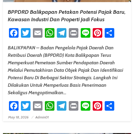
BPPDRD Balikpapan Petakan Potensi Pajak Baru,
Kawasan Industri Dan Properti Jadi Fokus
Facebook
Twitter
Email
WhatsApp
Telegram
Print
Line
Pintere
Shar
BALIKPAPAN – Badan Pengelola Pajak Daerah Dan
Retribusi Daerah (BPPDRD) Kota Balikpapan Terus
Memperkuat Pemetaan Sumber Pendapatan Daerah
Melalui Pemutakhiran Data Objek Pajak Dan Identifikasi
Potensi Baru Di Berbagai Sektor Strategis. Langkah Ini
Dilakukan Untuk Memperluas Basis Penerimaan
Sekaligus Mengoptimalkan…
Facebook
Twitter
Email
WhatsApp
Telegram
Print
Line
Pintere
Shar
May 18, 2026
Admin01
Posted On