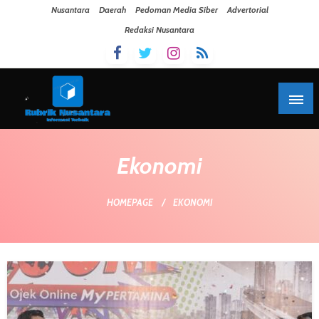
Skip To Content
Nusantara
Daerah
Pedoman Media Siber
Advertorial
Redaksi Nusantara
Ekonomi
HOMEPAGE
EKONOMI