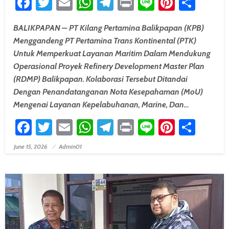
Facebook
Twitter
Email
WhatsApp
Telegram
Print
Line
Pintere
Shar
BALIKPAPAN – PT Kilang Pertamina Balikpapan (KPB)
Menggandeng PT Pertamina Trans Kontinental (PTK)
Untuk Memperkuat Layanan Maritim Dalam Mendukung
Operasional Proyek Refinery Development Master Plan
(RDMP) Balikpapan. Kolaborasi Tersebut Ditandai
Dengan Penandatanganan Nota Kesepahaman (MoU)
Mengenai Layanan Kepelabuhanan, Marine, Dan…
Facebook
Twitter
Email
WhatsApp
Telegram
Print
Line
Pintere
Shar
June 15, 2026
Admin01
Posted On