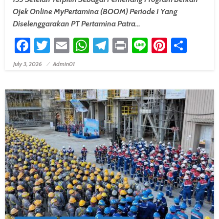
Ojek Online MyPertamina (BOOM) Periode I Yang
Diselenggarakan PT Pertamina Patra…
Facebook
Twitter
Email
WhatsApp
Telegram
Print
Line
Pintere
Shar
July 3, 2026
Admin01
Posted On