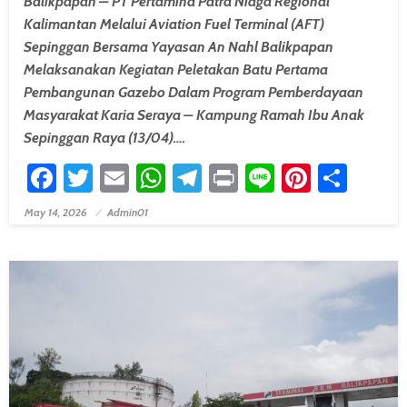
Balikpapan – PT Pertamina Patra Niaga Regional
Kalimantan Melalui Aviation Fuel Terminal (AFT)
Sepinggan Bersama Yayasan An Nahl Balikpapan
Melaksanakan Kegiatan Peletakan Batu Pertama
Pembangunan Gazebo Dalam Program Pemberdayaan
Masyarakat Karia Seraya – Kampung Ramah Ibu Anak
Sepinggan Raya (13/04)….
Facebook
Twitter
Email
WhatsApp
Telegram
Print
Line
Pintere
Shar
May 14, 2026
Admin01
Posted On