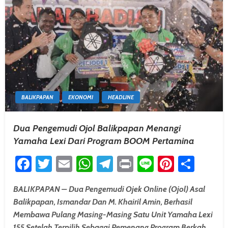
BALIKPAPAN
EKONOMI
HEADLINE
Dua Pengemudi Ojol Balikpapan Menangi
Yamaha Lexi Dari Program BOOM Pertamina
Facebook
Twitter
Email
WhatsApp
Telegram
Print
Line
Pintere
Shar
BALIKPAPAN – Dua Pengemudi Ojek Online (ojol) Asal
Balikpapan, Ismandar Dan M. Khairil Amin, Berhasil
Membawa Pulang Masing-Masing Satu Unit Yamaha Lexi
155 Setelah Terpilih Sebagai Pemenang Program Berkah