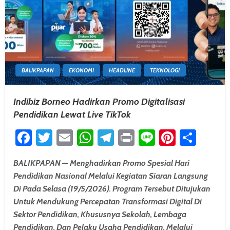
BALIKPAPAN
EKONOMI
HEADLINE
TEKNOLOGI
Indibiz Borneo Hadirkan Promo Digitalisasi
Pendidikan Lewat Live TikTok
Facebook
Twitter
Email
WhatsApp
Telegram
Print
Line
Pintere
Shar
BALIKPAPAN — Menghadirkan Promo Spesial Hari
Pendidikan Nasional Melalui Kegiatan Siaran Langsung
Di Pada Selasa (19/5/2026). Program Tersebut Ditujukan
Untuk Mendukung Percepatan Transformasi Digital Di
Sektor Pendidikan, Khususnya Sekolah, Lembaga
Pendidikan, Dan Pelaku Usaha Pendidikan. Melalui