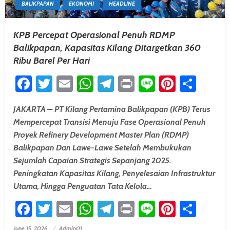
BALIKPAPAN
EKONOMI
HEADLINE
KPB Percepat Operasional Penuh RDMP
Balikpapan, Kapasitas Kilang Ditargetkan 360
Ribu Barel Per Hari
Facebook
Twitter
Email
WhatsApp
Telegram
Print
Line
Pintere
Shar
JAKARTA – PT Kilang Pertamina Balikpapan (KPB) Terus
Mempercepat Transisi Menuju Fase Operasional Penuh
Proyek Refinery Development Master Plan (RDMP)
Balikpapan Dan Lawe-Lawe Setelah Membukukan
Sejumlah Capaian Strategis Sepanjang 2025.
Peningkatan Kapasitas Kilang, Penyelesaian Infrastruktur
Utama, Hingga Penguatan Tata Kelola…
Facebook
Twitter
Email
WhatsApp
Telegram
Print
Line
Pintere
Shar
June 15, 2026
Admin01
Posted On