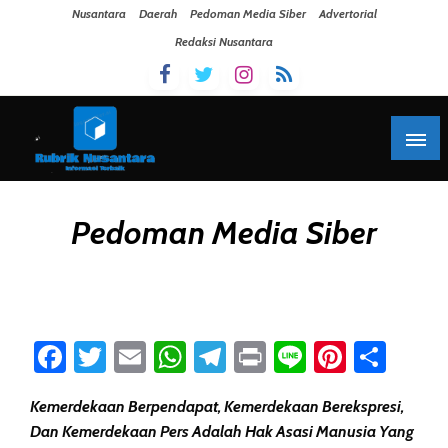
Skip To Content
Nusantara
Daerah
Pedoman Media Siber
Advertorial
Redaksi Nusantara
Pedoman Media Siber
Facebook
Twitter
Email
WhatsApp
Telegram
Print
Line
Pintere
Sha
Kemerdekaan Berpendapat, Kemerdekaan Berekspresi,
Dan Kemerdekaan Pers Adalah Hak Asasi Manusia Yang