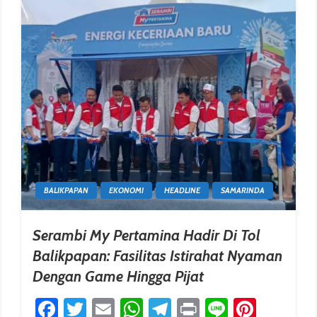
BALIKPAPAN
EKONOMI
HEADLINE
SAMARINDA
Serambi My Pertamina Hadir Di Tol
Balikpapan: Fasilitas Istirahat Nyaman
Dengan Game Hingga Pijat
Facebook
Twitter
Email
WhatsApp
Telegram
Print
Line
Pinter