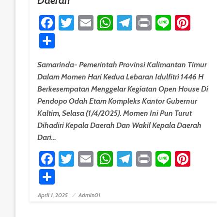
Daerah”
Facebook
Twitter
Email
WhatsApp
Telegram
Print
Line
Pint
Share
Samarinda- Pemerintah Provinsi Kalimantan Timur
Dalam Momen Hari Kedua Lebaran Idulfitri 1446 H
Berkesempatan Menggelar Kegiatan Open House Di
Pendopo Odah Etam Kompleks Kantor Gubernur
Kaltim, Selasa (1/4/2025). Momen Ini Pun Turut
Dihadiri Kepala Daerah Dan Wakil Kepala Daerah
Dari…
Facebook
Twitter
Email
WhatsApp
Telegram
Print
Line
Pint
Share
April 1, 2025
Admin01
Posted On