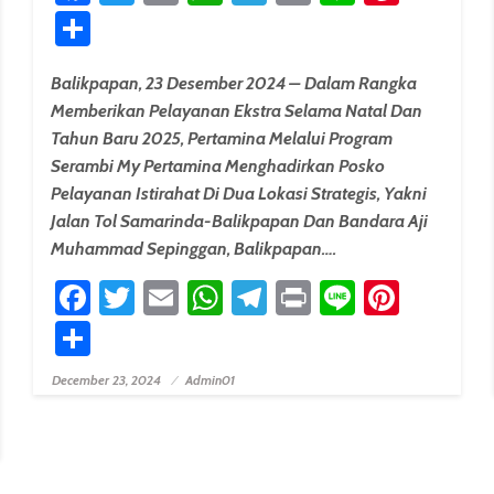
Share
erest
Balikpapan, 23 Desember 2024 – Dalam Rangka
Memberikan Pelayanan Ekstra Selama Natal Dan
Tahun Baru 2025, Pertamina Melalui Program
Serambi My Pertamina Menghadirkan Posko
Pelayanan Istirahat Di Dua Lokasi Strategis, Yakni
Jalan Tol Samarinda-Balikpapan Dan Bandara Aji
Muhammad Sepinggan, Balikpapan….
Facebook
Twitter
Email
WhatsApp
Telegram
Print
Line
Pinter
Share
erest
December 23, 2024
Admin01
Posted On