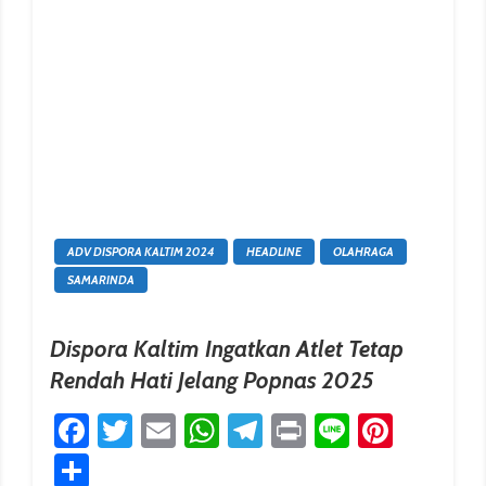
ADV DISPORA KALTIM 2024
HEADLINE
OLAHRAGA
SAMARINDA
Dispora Kaltim Ingatkan Atlet Tetap
Rendah Hati Jelang Popnas 2025
Facebook
Twitter
Email
WhatsApp
Telegram
Print
Line
Pinter
erest
Share