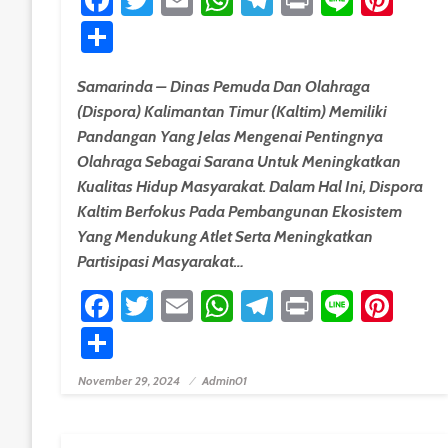
Share
Samarinda – Dinas Pemuda Dan Olahraga
(Dispora) Kalimantan Timur (Kaltim) Memiliki
Pandangan Yang Jelas Mengenai Pentingnya
Olahraga Sebagai Sarana Untuk Meningkatkan
Kualitas Hidup Masyarakat. Dalam Hal Ini, Dispora
Kaltim Berfokus Pada Pembangunan Ekosistem
Yang Mendukung Atlet Serta Meningkatkan
Partisipasi Masyarakat…
Facebook
Twitter
Email
WhatsApp
Telegram
Print
Line
Pint
Share
November 29, 2024
Admin01
Posted On