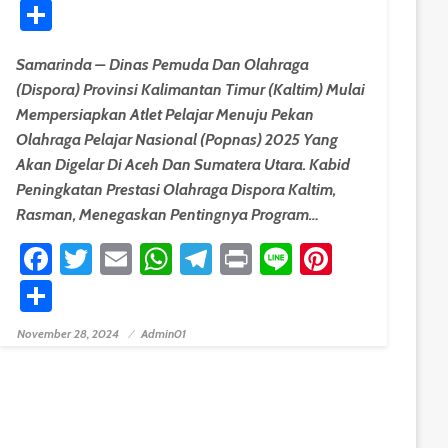
Share
Samarinda – Dinas Pemuda Dan Olahraga
(Dispora) Provinsi Kalimantan Timur (Kaltim) Mulai
Mempersiapkan Atlet Pelajar Menuju Pekan
Olahraga Pelajar Nasional (Popnas) 2025 Yang
Akan Digelar Di Aceh Dan Sumatera Utara. Kabid
Peningkatan Prestasi Olahraga Dispora Kaltim,
Rasman, Menegaskan Pentingnya Program…
est
Facebook
Twitter
Email
WhatsApp
Telegram
Print
Line
Pinteres
Share
November 28, 2024
Admin01
Posted On