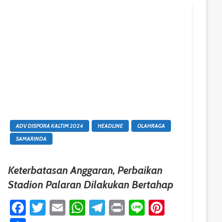
ADV DISPORA KALTIM 2024
HEADLINE
OLAHRAGA
SAMARINDA
Keterbatasan Anggaran, Perbaikan
Stadion Palaran Dilakukan Bertahap
est
Facebook
Twitter
Email
WhatsApp
Telegram
Print
Line
Pinteres