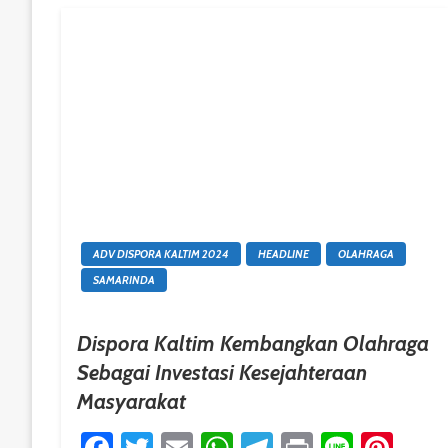
ADV DISPORA KALTIM 2024
HEADLINE
OLAHRAGA
SAMARINDA
Dispora Kaltim Kembangkan Olahraga
Sebagai Investasi Kesejahteraan
Masyarakat
Facebook
Twitter
Email
WhatsApp
Telegram
Print
Line
Pint