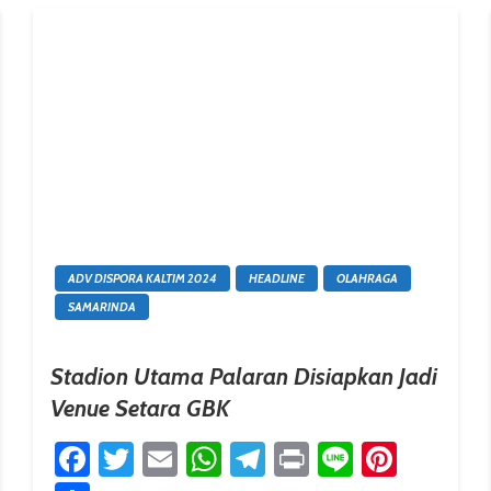
ADV DISPORA KALTIM 2024
HEADLINE
OLAHRAGA
SAMARINDA
Stadion Utama Palaran Disiapkan Jadi
Venue Setara GBK
Facebook
Twitter
Email
WhatsApp
Telegram
Print
Line
Pinter
erest