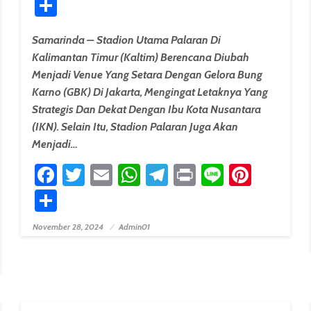
Share
Samarinda – Stadion Utama Palaran Di
Kalimantan Timur (Kaltim) Berencana Diubah
Menjadi Venue Yang Setara Dengan Gelora Bung
Karno (GBK) Di Jakarta, Mengingat Letaknya Yang
Strategis Dan Dekat Dengan Ibu Kota Nusantara
(IKN). Selain Itu, Stadion Palaran Juga Akan
Menjadi…
Facebook
Twitter
Email
WhatsApp
Telegram
Print
Line
Pinter
Share
erest
November 28, 2024
Admin01
Posted On