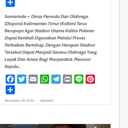
Share
Samarinda – Dinas Pemuda Dan Olahraga
(Dispora) Kalimantan Timur (Kaltim) Terus
Berupaya Agar Stadion Utama Kaltim Palaran
Dapat Kembali Digunakan Melalui Proses
Perbaikan Bertahap, Dengan Harapan Stadion
Tersebut Dapat Menjadi Sarana Olahraga Yang
Layak Dan Aman Bagi Masyarakat. Menurut
Kepala…
est
Facebook
Twitter
Email
WhatsApp
Telegram
Print
Line
Pinteres
Share
November 28, 2024
Admin01
Posted On