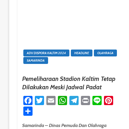
ADV DISPORA KALTIM 2024
HEADLINE
OLAHRAGA
SAMARINDA
Pemeliharaan Stadion Kaltim Tetap
Dilakukan Meski Jadwal Padat
Facebook
Twitter
Email
WhatsApp
Telegram
Print
Line
Pint
Share
Samarinda – Dinas Pemuda Dan Olahraga