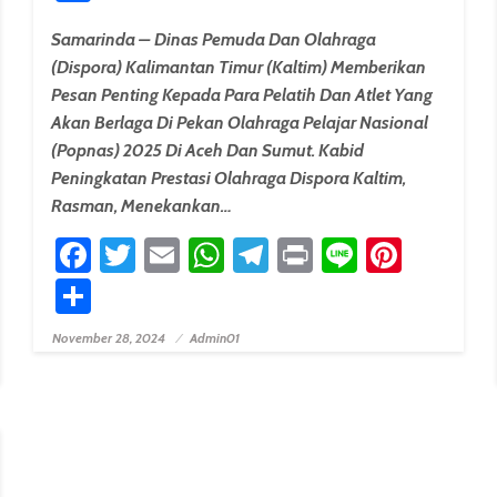
Samarinda – Dinas Pemuda Dan Olahraga
(Dispora) Kalimantan Timur (Kaltim) Memberikan
Pesan Penting Kepada Para Pelatih Dan Atlet Yang
Akan Berlaga Di Pekan Olahraga Pelajar Nasional
(Popnas) 2025 Di Aceh Dan Sumut. Kabid
Peningkatan Prestasi Olahraga Dispora Kaltim,
Rasman, Menekankan…
Facebook
Twitter
Email
WhatsApp
Telegram
Print
Line
Pinter
erest
Share
November 28, 2024
Admin01
Posted On