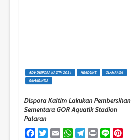
ADV DISPORA KALTIM 2024
HEADLINE
OLAHRAGA
SAMARINDA
Dispora Kaltim Lakukan Pembersihan
Sementara GOR Aquatik Stadion
Palaran
Facebook
Twitter
Email
WhatsApp
Telegram
Print
Line
Pint