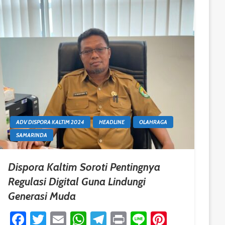
ADV DISPORA KALTIM 2024
HEADLINE
OLAHRAGA
SAMARINDA
Dispora Kaltim Soroti Pentingnya
Regulasi Digital Guna Lindungi
Generasi Muda
est
Facebook
Twitter
Email
WhatsApp
Telegram
Print
Line
Pinteres