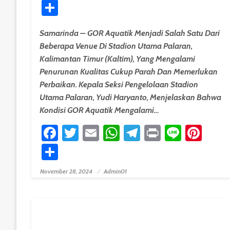
Share
Samarinda – GOR Aquatik Menjadi Salah Satu Dari
Beberapa Venue Di Stadion Utama Palaran,
Kalimantan Timur (Kaltim), Yang Mengalami
Penurunan Kualitas Cukup Parah Dan Memerlukan
Perbaikan. Kepala Seksi Pengelolaan Stadion
Utama Palaran, Yudi Haryanto, Menjelaskan Bahwa
Kondisi GOR Aquatik Mengalami…
Facebook
Twitter
Email
WhatsApp
Telegram
Print
Line
Pint
Share
November 28, 2024
Admin01
Posted On