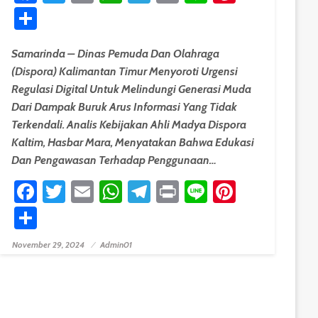
Share
Samarinda – Dinas Pemuda Dan Olahraga
(Dispora) Kalimantan Timur Menyoroti Urgensi
Regulasi Digital Untuk Melindungi Generasi Muda
Dari Dampak Buruk Arus Informasi Yang Tidak
Terkendali. Analis Kebijakan Ahli Madya Dispora
Kaltim, Hasbar Mara, Menyatakan Bahwa Edukasi
Dan Pengawasan Terhadap Penggunaan…
est
Facebook
Twitter
Email
WhatsApp
Telegram
Print
Line
Pinteres
Share
November 29, 2024
Admin01
Posted On