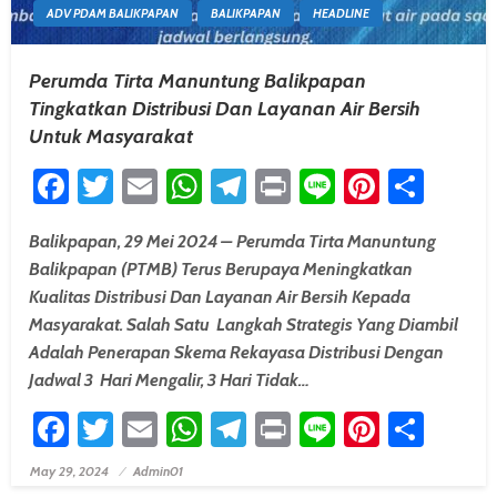
ADV PDAM BALIKPAPAN
BALIKPAPAN
HEADLINE
Perumda Tirta Manuntung Balikpapan
Tingkatkan Distribusi Dan Layanan Air Bersih
Untuk Masyarakat
Facebook
Twitter
Email
WhatsApp
Telegram
Print
Line
Pintere
Shar
Balikpapan, 29 Mei 2024 – Perumda Tirta Manuntung
Balikpapan (PTMB) Terus Berupaya Meningkatkan
Kualitas Distribusi Dan Layanan Air Bersih Kepada
Masyarakat. Salah Satu Langkah Strategis Yang Diambil
Adalah Penerapan Skema Rekayasa Distribusi Dengan
Jadwal 3 Hari Mengalir, 3 Hari Tidak…
Facebook
Twitter
Email
WhatsApp
Telegram
Print
Line
Pintere
Shar
May 29, 2024
Admin01
Posted On