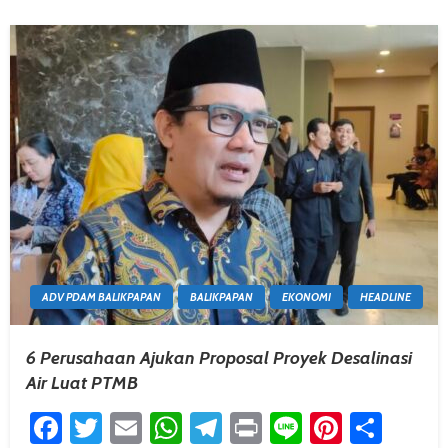
ADV PDAM BALIKPAPAN
BALIKPAPAN
EKONOMI
HEADLINE
6 Perusahaan Ajukan Proposal Proyek Desalinasi
Air Luat PTMB
Facebook
Twitter
Email
WhatsApp
Telegram
Print
Line
Pintere
Shar