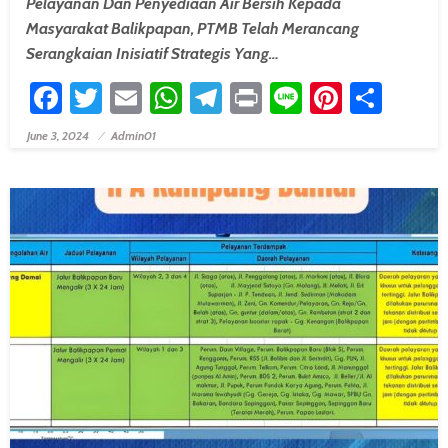
Pelayanan Dan Penyediaan Air Bersih Kepada
Masyarakat Balikpapan, PTMB Telah Merancang
Serangkaian Inisiatif Strategis Yang…
Facebook
Twitter
Email
WhatsApp
Telegram
Print
Line
Pintere
Shar
June 3, 2024
Admin01
Posted On