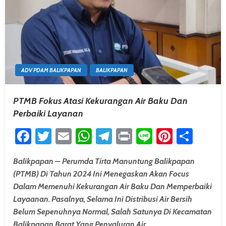
ADV PDAM BALIKPAPAN
BALIKPAPAN
PTMB Fokus Atasi Kekurangan Air Baku Dan
Perbaiki Layanan
Facebook
Twitter
Email
WhatsApp
Telegram
Print
Line
Pintere
Shar
Balikpapan – Perumda Tirta Manuntung Balikpapan
(PTMB) Di Tahun 2024 Ini Menegaskan Akan Focus
Dalam Memenuhi Kekurangan Air Baku Dan Memperbaiki
Layaanan. Pasalnya, Selama Ini Distribusi Air Bersih
Belum Sepenuhnya Normal, Salah Satunya Di Kecamatan
Balikpapan Barat Yang Penyaluran Air…