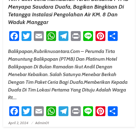
Menyapa Saudara Duafa, Bagikan Bingkisan Di
Tetangga Instalasi Pengolahan Air KM. 8 Dan
Waduk Manggar
Facebook
Twitter
Email
WhatsApp
Telegram
Print
Line
Pintere
Shar
Balikpapan,Rubriknusantara.com – Perumda Tirta
Manuntung Balikpapan (PTMB) Dan Platinum Hotel
Balikpapan Di Bulan Ramadan Ikut Andil Dengan
Menebar Kebaikan. Salah Satunya Menebar Berkah
Dengan Tim Paket Ceria Bagi Duafa.memberikan Kepada
Duafa Di Tim Lokasi Pertama Yang Dituju Adalah Warga
Rt….
Facebook
Twitter
Email
WhatsApp
Telegram
Print
Line
Pintere
Shar
April 2, 2024
Admin01
Posted On