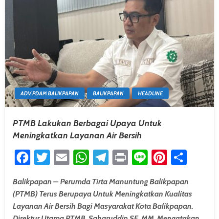
ADV PDAM BALIKPAPAN
BALIKPAPAN
HEADLINE
PTMB Lakukan Berbagai Upaya Untuk
Meningkatkan Layanan Air Bersih
Facebook
Twitter
Email
WhatsApp
Telegram
Print
Line
Pintere
Shar
Balikpapan – Perumda Tirta Manuntung Balikpapan
(PTMB) Terus Berupaya Untuk Meningkatkan Kualitas
Layanan Air Bersih Bagi Masyarakat Kota Balikpapan.
Direktur Utama PTMB, Saharuddin SE, MM, Mengatakan,