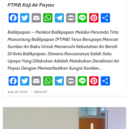
PTMB Kaji Air Payau
Facebook
Twitter
Email
WhatsApp
Telegram
Print
Line
Pintere
Shar
Balikpapan – Pemkot Balikpapan Melalui Perumda Tirta
Manuntung Balikpapan (PTMB) Terus Berupaya Mencari
Sumber Air Baku Untuk Memenuhi Kebutuhan Air Bersih
Di Kota Balikpapan. Dimana Rencananya Salah Satu
Upaya Yang Dilakukan Adalah Melakukan Desalinasi Air
Payau Dengan Memanfaatkan Sungai Somber….
Facebook
Twitter
Email
WhatsApp
Telegram
Print
Line
Pintere
Shar
June 29, 2024
Admin01
Posted On