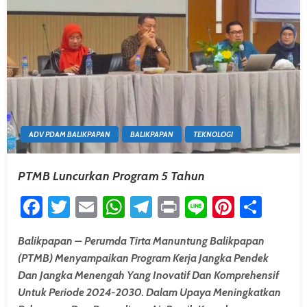
ADV PDAM BALIKPAPAN
BALIKPAPAN
TEKNOLOGI
PTMB Luncurkan Program 5 Tahun
Facebook
Twitter
Email
WhatsApp
Telegram
Print
Line
Pintere
Shar
Balikpapan – Perumda Tirta Manuntung Balikpapan
(PTMB) Menyampaikan Program Kerja Jangka Pendek
Dan Jangka Menengah Yang Inovatif Dan Komprehensif
Untuk Periode 2024-2030. Dalam Upaya Meningkatkan