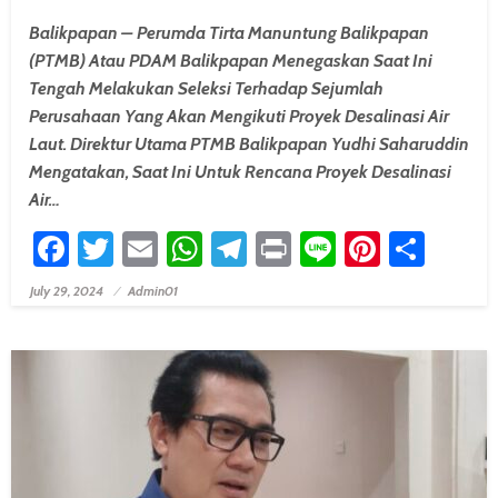
Balikpapan – Perumda Tirta Manuntung Balikpapan
(PTMB) Atau PDAM Balikpapan Menegaskan Saat Ini
Tengah Melakukan Seleksi Terhadap Sejumlah
Perusahaan Yang Akan Mengikuti Proyek Desalinasi Air
Laut. Direktur Utama PTMB Balikpapan Yudhi Saharuddin
Mengatakan, Saat Ini Untuk Rencana Proyek Desalinasi
Air…
Facebook
Twitter
Email
WhatsApp
Telegram
Print
Line
Pintere
Shar
July 29, 2024
Admin01
Posted On