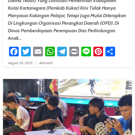
(Gema Tebus) Yang Diinisiasi Pemerintah Kabupaten
Kutai Kartanegara (Pemkab Kukar) Kini Tidak Hanya
Menyasar Kalangan Pelajar, Tetapi Juga Mulai Diterapkan
Di Lingkungan Organisasi Perangkat Daerah (OPD). Di
Dinas Pemberdayaan Perempuan Dan Perlindungan
Anak…
Facebook
Twitter
Email
WhatsApp
Telegram
Print
Line
Pintere
Shar
August 28, 2025
Admin01
Posted On