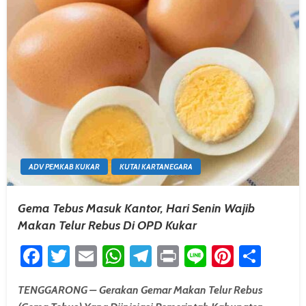
ADV PEMKAB KUKAR
KUTAI KARTANEGARA
Gema Tebus Masuk Kantor, Hari Senin Wajib
Makan Telur Rebus Di OPD Kukar
Facebook
Twitter
Email
WhatsApp
Telegram
Print
Line
Pintere
Shar
TENGGARONG – Gerakan Gemar Makan Telur Rebus