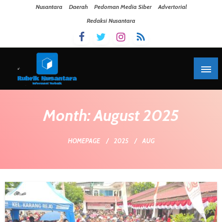
Skip To Content
Nusantara
Daerah
Pedoman Media Siber
Advertorial
Redaksi Nusantara
Month:
August 2025
HOMEPAGE
2025
AUG