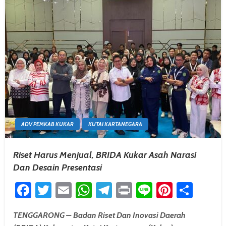
ADV PEMKAB KUKAR
KUTAI KARTANEGARA
Riset Harus Menjual, BRIDA Kukar Asah Narasi
Dan Desain Presentasi
Facebook
Twitter
Email
WhatsApp
Telegram
Print
Line
Pintere
Shar
TENGGARONG – Badan Riset Dan Inovasi Daerah