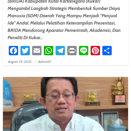
(BRIDA) Kabupaten Kutai Kartanegara (Kukar)
Mengambil Langkah Strategis Membentuk Sumber Daya
Manusia (SDM) Daerah Yang Mampu Menjadi “penjual
Ide” Andal. Melalui Pelatihan Keterampilan Presentasi,
BRIDA Mendorong Aparatur Pemerintah, Akademisi, Dan
Peneliti Di Kukar…
Facebook
Twitter
Email
WhatsApp
Telegram
Print
Line
Pintere
Shar
August 29, 2025
Admin01
Posted On