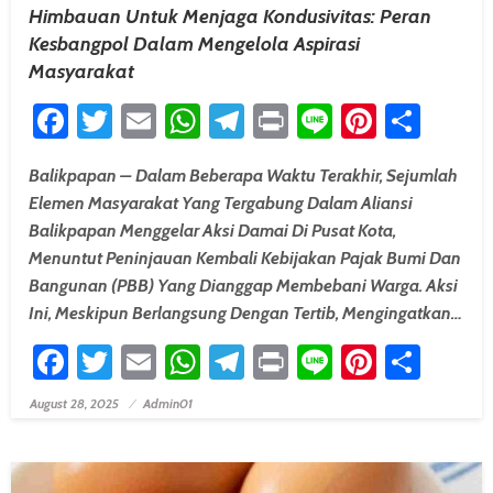
Himbauan Untuk Menjaga Kondusivitas: Peran
Kesbangpol Dalam Mengelola Aspirasi
Masyarakat
Facebook
Twitter
Email
WhatsApp
Telegram
Print
Line
Pintere
Shar
Balikpapan – Dalam Beberapa Waktu Terakhir, Sejumlah
Elemen Masyarakat Yang Tergabung Dalam Aliansi
Balikpapan Menggelar Aksi Damai Di Pusat Kota,
Menuntut Peninjauan Kembali Kebijakan Pajak Bumi Dan
Bangunan (PBB) Yang Dianggap Membebani Warga. Aksi
Ini, Meskipun Berlangsung Dengan Tertib, Mengingatkan…
Facebook
Twitter
Email
WhatsApp
Telegram
Print
Line
Pintere
Shar
August 28, 2025
Admin01
Posted On