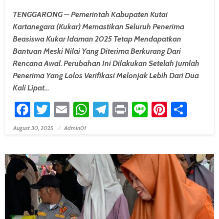
TENGGARONG – Pemerintah Kabupaten Kutai
Kartanegara (Kukar) Memastikan Seluruh Penerima
Beasiswa Kukar Idaman 2025 Tetap Mendapatkan
Bantuan Meski Nilai Yang Diterima Berkurang Dari
Rencana Awal. Perubahan Ini Dilakukan Setelah Jumlah
Penerima Yang Lolos Verifikasi Melonjak Lebih Dari Dua
Kali Lipat…
Facebook
Twitter
Email
WhatsApp
Telegram
Print
Line
Pintere
Shar
August 30, 2025
Admin01
Posted On