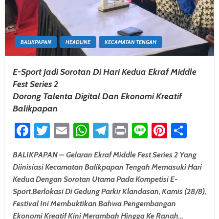
BALIKPAPAN
HEADLINE
KECAMATAN TENGAH
E-Sport Jadi Sorotan Di Hari Kedua Ekraf Middle
Fest Series 2
Dorong Talenta Digital Dan Ekonomi Kreatif
Balikpapan
Facebook
Twitter
Email
WhatsApp
Telegram
Print
Line
Pintere
Shar
BALIKPAPAN – Gelaran Ekraf Middle Fest Series 2 Yang
Diinisiasi Kecamatan Balikpapan Tengah Memasuki Hari
Kedua Dengan Sorotan Utama Pada Kompetisi E-
Sport.Berlokasi Di Gedung Parkir Klandasan, Kamis (28/8),
Festival Ini Membuktikan Bahwa Pengembangan
Ekonomi Kreatif Kini Merambah Hingga Ke Ranah…