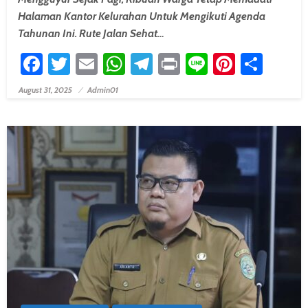
Halaman Kantor Kelurahan Untuk Mengikuti Agenda
Tahunan Ini. Rute Jalan Sehat…
Facebook
Twitter
Email
WhatsApp
Telegram
Print
Line
Pintere
Shar
August 31, 2025
Admin01
Posted On