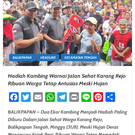
BALIKPAPAN
HEADLINE
KECAMATAN TENGAH
Hadiah Kambing Warnai Jalan Sehat Karang Rejo
Ribuan Warga Tetap Antusias Meski Hujan
Facebook
Twitter
Email
WhatsApp
Telegram
Print
Line
Pintere
Shar
BALIKPAPAN – Dua Ekor Kambing Menjadi Hadiah Paling
Diburu Dalam Jalan Sehat Warga Karang Rejo,
Balikpapan Tengah, Minggu (31/8). Meski Hujan Deras
Mengguyur Sejak Pagi, Ribuan Warga Tetap Memadati