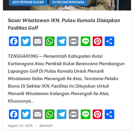
ADV PEMKAB KUKAR
KUTAI KARTANEGARA
Sasar Wisatawan IKN, Pulau Kumala Disiapkan
Fasilitas Golf
Facebook
Twitter
Email
WhatsApp
Telegram
Print
Line
Pintere
Shar
TENGGARONG – Pemerintah Kabupaten Kutai
Kartanegara Atau Pemkab Kukar Berencana Membangun
Lapangan Golf Di Pulau Kumala Untuk Menarik
Wisatawan Kelas Menengah Ke Atas, Terutama Pelaku
Bisnis Di Sekitar IKN. Fasilitas Ini Ditujukan Untuk
Menarik Wisatawan Kalangan Menengah Ke Atas,
Khususnya…
Facebook
Twitter
Email
WhatsApp
Telegram
Print
Line
Pintere
Shar
August 30, 2025
Admin01
Posted On