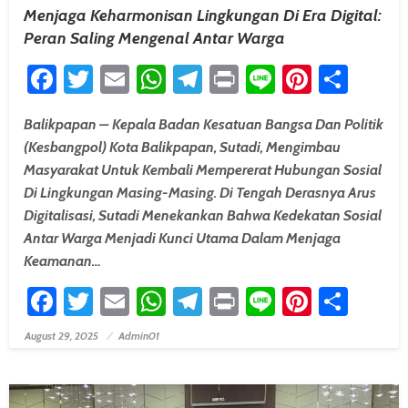
Menjaga Keharmonisan Lingkungan Di Era Digital:
Peran Saling Mengenal Antar Warga
Facebook
Twitter
Email
WhatsApp
Telegram
Print
Line
Pintere
Shar
Balikpapan – Kepala Badan Kesatuan Bangsa Dan Politik
(Kesbangpol) Kota Balikpapan, Sutadi, Mengimbau
Masyarakat Untuk Kembali Mempererat Hubungan Sosial
Di Lingkungan Masing-Masing. Di Tengah Derasnya Arus
Digitalisasi, Sutadi Menekankan Bahwa Kedekatan Sosial
Antar Warga Menjadi Kunci Utama Dalam Menjaga
Keamanan…
Facebook
Twitter
Email
WhatsApp
Telegram
Print
Line
Pintere
Shar
August 29, 2025
Admin01
Posted On