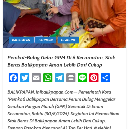
BALIKPAPAN
EKONOMI
HEADLINE
Pemkot-Bulog Gelar GPM Di 6 Kecamatan, Stok
Beras Balikpapan Aman Lebih Dari Cukup
Facebook
Twitter
Email
WhatsApp
Telegram
Print
Line
Pintere
Shar
BALIKPAPAN, Inibalikpapan.com – Pemerintah Kota
(Pemkot) Balikpapan Bersama Perum Bulog Menggelar
Gerakan Pangan Murah (GPM) Serentak Di Enam
Kecamatan, Sabtu (30/8/2025). Kegiatan Ini Memastikan
Stok Beras Di Balikpapan Aman Lebih Dari Cukup,
Dengan Pasokan Mencapai 42 Ton Per Hari, Melebihi…