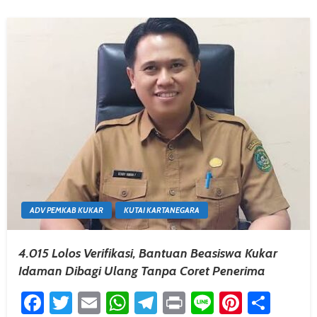
ADV PEMKAB KUKAR
KUTAI KARTANEGARA
4.015 Lolos Verifikasi, Bantuan Beasiswa Kukar
Idaman Dibagi Ulang Tanpa Coret Penerima
Facebook
Twitter
Email
WhatsApp
Telegram
Print
Line
Pintere
Shar