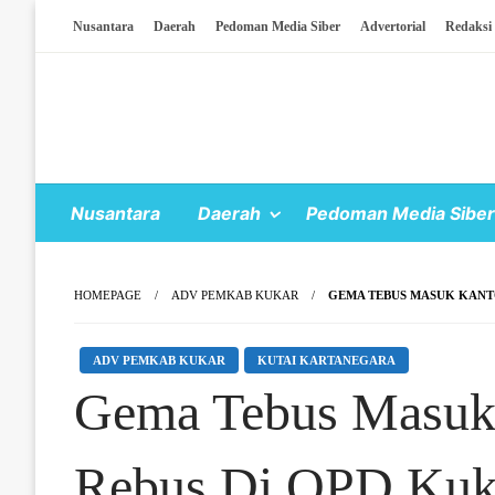
Skip To Content
Nusantara
Daerah
Pedoman Media Siber
Advertorial
Redaksi
Nusantara
Daerah
Pedoman Media Siber
HOMEPAGE
ADV PEMKAB KUKAR
GEMA TEBUS MASUK KANTO
ADV PEMKAB KUKAR
KUTAI KARTANEGARA
Gema Tebus Masuk 
Rebus Di OPD Kuk