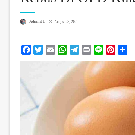
Posted On
Admin01
August 28, 2025
Facebook
Twitter
Email
WhatsApp
Telegram
Print
Line
Pinte
S