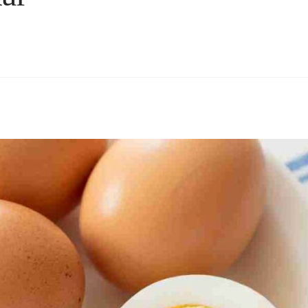
rest
hare