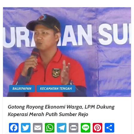
BALIKPAPAN
KECAMATAN TENGAH
Gotong Royong Ekonomi Warga, LPM Dukung
Koperasi Merah Putih Sumber Rejo
Facebook
Twitter
Email
WhatsApp
Telegram
Print
Line
Pintere
Shar