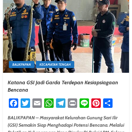
BALIKPAPAN
KECAMATAN TENGAH
Katana GSI Jadi Garda Terdepan Kesiapsiagaan
Bencana
Facebook
Twitter
Email
WhatsApp
Telegram
Print
Line
Pintere
Shar
BALIKPAPAN – Masyarakat Kelurahan Gunung Sari Ilir
(GSI) Semakin Siap Menghadapi Potensi Bencana. Melalui