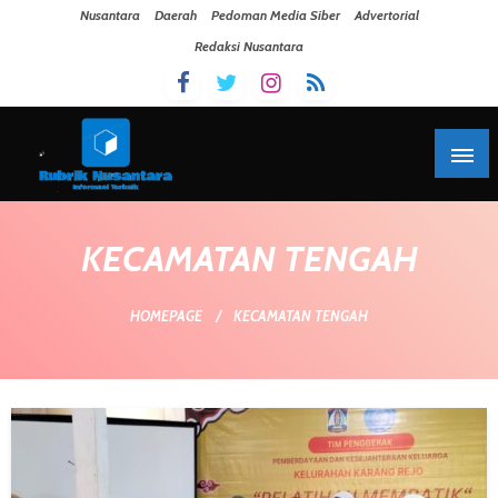
Skip To Content
Nusantara
Daerah
Pedoman Media Siber
Advertorial
Redaksi Nusantara
KECAMATAN TENGAH
HOMEPAGE
KECAMATAN TENGAH