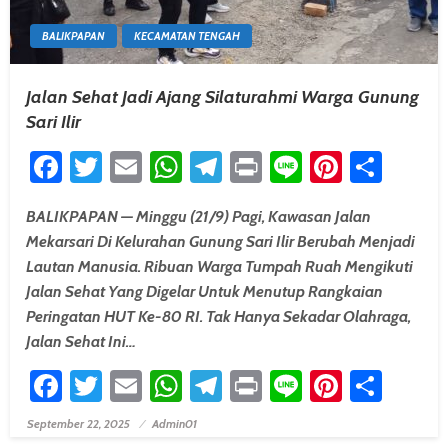
BALIKPAPAN
KECAMATAN TENGAH
Jalan Sehat Jadi Ajang Silaturahmi Warga Gunung
Sari Ilir
Facebook
Twitter
Email
WhatsApp
Telegram
Print
Line
Pintere
Shar
BALIKPAPAN — Minggu (21/9) Pagi, Kawasan Jalan
Mekarsari Di Kelurahan Gunung Sari Ilir Berubah Menjadi
Lautan Manusia. Ribuan Warga Tumpah Ruah Mengikuti
Jalan Sehat Yang Digelar Untuk Menutup Rangkaian
Peringatan HUT Ke-80 RI. Tak Hanya Sekadar Olahraga,
Jalan Sehat Ini…
Facebook
Twitter
Email
WhatsApp
Telegram
Print
Line
Pintere
Shar
September 22, 2025
Admin01
Posted On