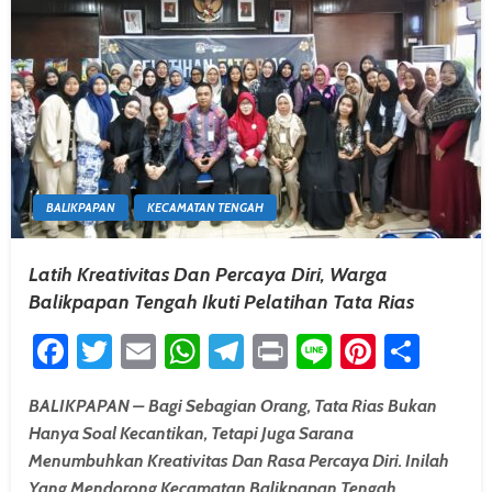
BALIKPAPAN
KECAMATAN TENGAH
Latih Kreativitas Dan Percaya Diri, Warga
Balikpapan Tengah Ikuti Pelatihan Tata Rias
Facebook
Twitter
Email
WhatsApp
Telegram
Print
Line
Pintere
Shar
BALIKPAPAN – Bagi Sebagian Orang, Tata Rias Bukan
Hanya Soal Kecantikan, Tetapi Juga Sarana
Menumbuhkan Kreativitas Dan Rasa Percaya Diri. Inilah
Yang Mendorong Kecamatan Balikpapan Tengah