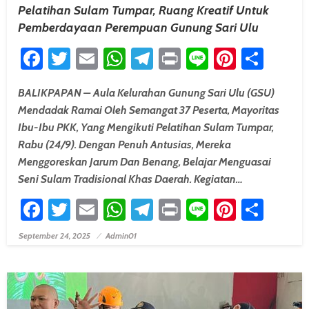
Pelatihan Sulam Tumpar, Ruang Kreatif Untuk
Pemberdayaan Perempuan Gunung Sari Ulu
Facebook
Twitter
Email
WhatsApp
Telegram
Print
Line
Pintere
Shar
BALIKPAPAN – Aula Kelurahan Gunung Sari Ulu (GSU)
Mendadak Ramai Oleh Semangat 37 Peserta, Mayoritas
Ibu-Ibu PKK, Yang Mengikuti Pelatihan Sulam Tumpar,
Rabu (24/9). Dengan Penuh Antusias, Mereka
Menggoreskan Jarum Dan Benang, Belajar Menguasai
Seni Sulam Tradisional Khas Daerah. Kegiatan…
Facebook
Twitter
Email
WhatsApp
Telegram
Print
Line
Pintere
Shar
September 24, 2025
Admin01
Posted On