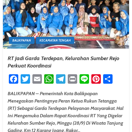
BALIKPAPAN
KECAMATAN TENGAH
RT Jadi Garda Terdepan, Kelurahan Sumber Rejo
Perkuat Koordinasi
Facebook
Twitter
Email
WhatsApp
Telegram
Print
Line
Pintere
Shar
BALIKPAPAN – Pemerintah Kota Balikpapan
Menegaskan Pentingnya Peran Ketua Rukun Tetangga
(RT) Sebagai Garda Terdepan Pelayanan Masyarakat. Hal
Ini Mengemuka Dalam Rapat Koordinasi RT Yang Digelar
Kelurahan Sumber Rejo, Minggu (28/9) Di Wisata Tanjung
Gading, Km 12 Karang Joang. Rakor…