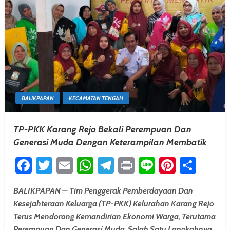
BALIKPAPAN
KECAMATAN TENGAH
TP-PKK Karang Rejo Bekali Perempuan Dan
Generasi Muda Dengan Keterampilan Membatik
Facebook
Twitter
Email
WhatsApp
Telegram
Print
Line
Pintere
Shar
BALIKPAPAN – Tim Penggerak Pemberdayaan Dan
Kesejahteraan Keluarga (TP-PKK) Kelurahan Karang Rejo
Terus Mendorong Kemandirian Ekonomi Warga, Terutama
Perempuan Dan Generasi Muda. Salah Satu Langkahnya