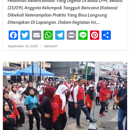
Pelatihan Kebencanaan Yang Digelar Di Balai LPM, Selasa
(23/09), Anggota Kelompok Tangguh Bencana (Katana)
Dibekali Keterampilan Praktis Yang Bisa Langsung
Diterapkan Di Lapangan. Dalam Kegiatan Ini,…
Facebook
Twitter
Email
WhatsApp
Telegram
Print
Line
Pintere
Shar
September 23, 2025
Admin01
Posted On