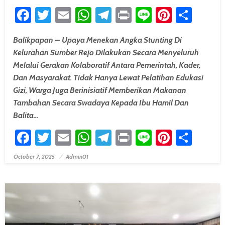
Facebook
Twitter
Email
WhatsApp
Telegram
Print
Line
Pintere
Shar
Balikpapan – Upaya Menekan Angka Stunting Di
Kelurahan Sumber Rejo Dilakukan Secara Menyeluruh
Melalui Gerakan Kolaboratif Antara Pemerintah, Kader,
Dan Masyarakat. Tidak Hanya Lewat Pelatihan Edukasi
Gizi, Warga Juga Berinisiatif Memberikan Makanan
Tambahan Secara Swadaya Kepada Ibu Hamil Dan
Balita…
Facebook
Twitter
Email
WhatsApp
Telegram
Print
Line
Pintere
Shar
October 7, 2025
Admin01
Posted On