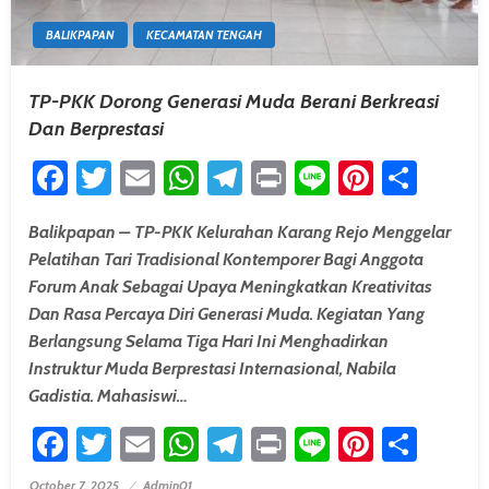
BALIKPAPAN
KECAMATAN TENGAH
TP-PKK Dorong Generasi Muda Berani Berkreasi
Dan Berprestasi
Facebook
Twitter
Email
WhatsApp
Telegram
Print
Line
Pintere
Shar
Balikpapan – TP-PKK Kelurahan Karang Rejo Menggelar
Pelatihan Tari Tradisional Kontemporer Bagi Anggota
Forum Anak Sebagai Upaya Meningkatkan Kreativitas
Dan Rasa Percaya Diri Generasi Muda. Kegiatan Yang
Berlangsung Selama Tiga Hari Ini Menghadirkan
Instruktur Muda Berprestasi Internasional, Nabila
Gadistia. Mahasiswi…
Facebook
Twitter
Email
WhatsApp
Telegram
Print
Line
Pintere
Shar
October 7, 2025
Admin01
Posted On