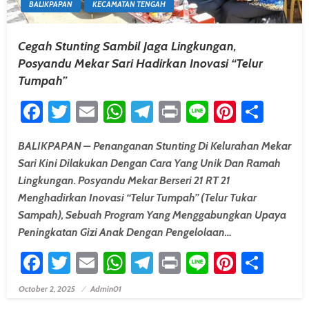
BALIKPAPAN
KECAMATAN TENGAH
Cegah Stunting Sambil Jaga Lingkungan,
Posyandu Mekar Sari Hadirkan Inovasi “Telur
Tumpah”
Facebook
Twitter
Email
WhatsApp
Telegram
Print
Line
Pintere
Shar
BALIKPAPAN – Penanganan Stunting Di Kelurahan Mekar
Sari Kini Dilakukan Dengan Cara Yang Unik Dan Ramah
Lingkungan. Posyandu Mekar Berseri 21 RT 21
Menghadirkan Inovasi “Telur Tumpah” (Telur Tukar
Sampah), Sebuah Program Yang Menggabungkan Upaya
Peningkatan Gizi Anak Dengan Pengelolaan…
Facebook
Twitter
Email
WhatsApp
Telegram
Print
Line
Pintere
Shar
October 2, 2025
Admin01
Posted On