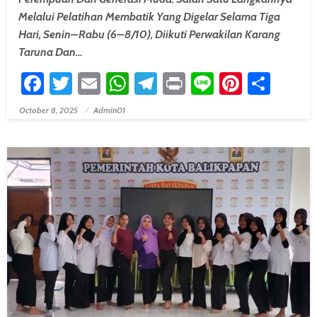
Melalui Pelatihan Membatik Yang Digelar Selama Tiga
Hari, Senin–Rabu (6–8/10), Diikuti Perwakilan Karang
Taruna Dan…
Facebook
Twitter
Email
WhatsApp
Telegram
Print
Line
Pintere
Shar
October 8, 2025
Admin01
Posted On