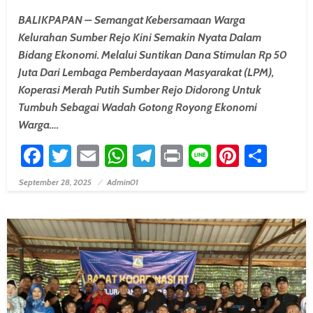
BALIKPAPAN – Semangat Kebersamaan Warga
Kelurahan Sumber Rejo Kini Semakin Nyata Dalam
Bidang Ekonomi. Melalui Suntikan Dana Stimulan Rp 50
Juta Dari Lembaga Pemberdayaan Masyarakat (LPM),
Koperasi Merah Putih Sumber Rejo Didorong Untuk
Tumbuh Sebagai Wadah Gotong Royong Ekonomi
Warga….
Facebook
Twitter
Email
WhatsApp
Telegram
Print
Line
Pintere
Shar
September 28, 2025
Admin01
Posted On