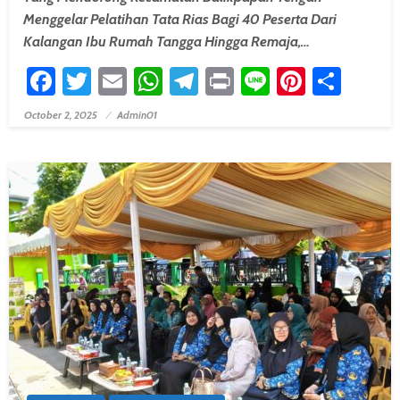
Menggelar Pelatihan Tata Rias Bagi 40 Peserta Dari
Kalangan Ibu Rumah Tangga Hingga Remaja,…
Facebook
Twitter
Email
WhatsApp
Telegram
Print
Line
Pintere
Shar
October 2, 2025
Admin01
Posted On