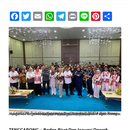
Facebook
Twitter
Email
WhatsApp
Telegram
Print
Line
Pintere
Sha
CAPTION: Pelatihan Keterampilan Presentasi, BRIDA Mendorong Aparatur Pemerintah, Akademisi, Dan Peneliti Di Kukar Agar Mampu Mengemas Gagasan Secara Meyakinkan Di Hadapan Publik, Investor, Maupun Pemangku Kebijakan.
TENGGARONG – Badan Riset Dan Inovasi Daerah