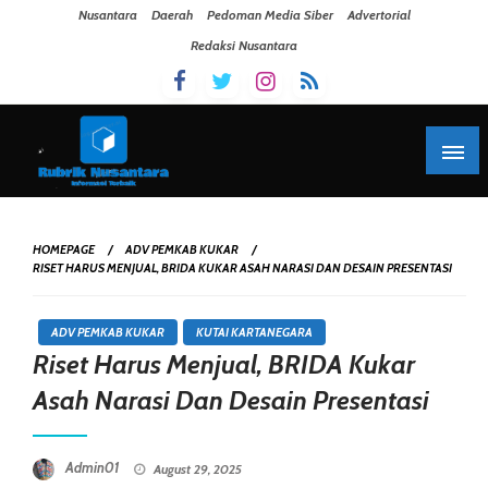
Skip To Content
Nusantara
Daerah
Pedoman Media Siber
Advertorial
Redaksi Nusantara
HOMEPAGE
ADV PEMKAB KUKAR
RISET HARUS MENJUAL, BRIDA KUKAR ASAH NARASI DAN DESAIN PRESENTASI
ADV PEMKAB KUKAR
KUTAI KARTANEGARA
Riset Harus Menjual, BRIDA Kukar
Asah Narasi Dan Desain Presentasi
Posted On
Admin01
August 29, 2025