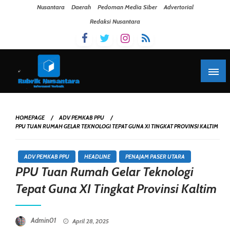
Skip To Content
Nusantara
Daerah
Pedoman Media Siber
Advertorial
Redaksi Nusantara
HOMEPAGE
ADV PEMKAB PPU
PPU TUAN RUMAH GELAR TEKNOLOGI TEPAT GUNA XI TINGKAT PROVINSI KALTIM
ADV PEMKAB PPU
HEADLINE
PENAJAM PASER UTARA
PPU Tuan Rumah Gelar Teknologi
Tepat Guna XI Tingkat Provinsi Kaltim
Posted On
Admin01
April 28, 2025