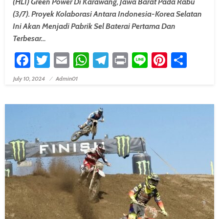
(HLI) Green Power Di Karawang, Jawa Barat Pada Rabu
(3/7). Proyek Kolaborasi Antara Indonesia-Korea Selatan
Ini Akan Menjadi Pabrik Sel Baterai Pertama Dan
Terbesar…
Facebook
Twitter
Email
WhatsApp
Telegram
Print
Line
Pintere
Shar
July 10, 2024
Admin01
Posted On