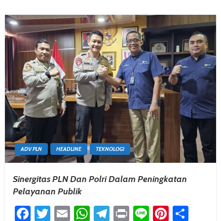
ADV PLN
HEADLINE
TEKNOLOGI
Sinergitas PLN Dan Polri Dalam Peningkatan
Pelayanan Publik
Facebook
Twitter
Email
WhatsApp
Telegram
Print
Line
Pintere
Shar