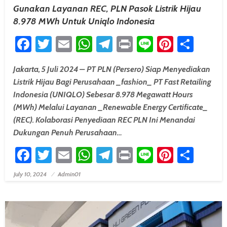
Gunakan Layanan REC, PLN Pasok Listrik Hijau
8.978 MWh Untuk Uniqlo Indonesia
Facebook
Twitter
Email
WhatsApp
Telegram
Print
Line
Pintere
Shar
Jakarta, 5 Juli 2024 – PT PLN (Persero) Siap Menyediakan
Listrik Hijau Bagi Perusahaan _fashion_ PT Fast Retailing
Indonesia (UNIQLO) Sebesar 8.978 Megawatt Hours
(MWh) Melalui Layanan _Renewable Energy Certificate_
(REC). Kolaborasi Penyediaan REC PLN Ini Menandai
Dukungan Penuh Perusahaan…
Facebook
Twitter
Email
WhatsApp
Telegram
Print
Line
Pintere
Shar
July 10, 2024
Admin01
Posted On