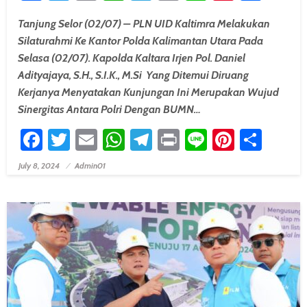
Tanjung Selor (02/07) – PLN UID Kaltimra Melakukan
Silaturahmi Ke Kantor Polda Kalimantan Utara Pada
Selasa (02/07). Kapolda Kaltara Irjen Pol. Daniel
Adityajaya, S.H., S.I.K., M.Si Yang Ditemui Diruang
Kerjanya Menyatakan Kunjungan Ini Merupakan Wujud
Sinergitas Antara Polri Dengan BUMN…
Facebook
Twitter
Email
WhatsApp
Telegram
Print
Line
Pintere
Shar
July 8, 2024
Admin01
Posted On