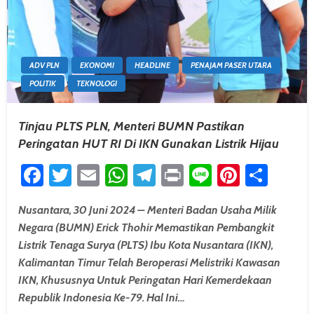
ADV PLN
EKONOMI
HEADLINE
PENAJAM PASER UTARA
POLITIK
TEKNOLOGI
Tinjau PLTS PLN, Menteri BUMN Pastikan
Peringatan HUT RI Di IKN Gunakan Listrik Hijau
Facebook
Twitter
Email
WhatsApp
Telegram
Print
Line
Pintere
Shar
Nusantara, 30 Juni 2024 – Menteri Badan Usaha Milik
Negara (BUMN) Erick Thohir Memastikan Pembangkit
Listrik Tenaga Surya (PLTS) Ibu Kota Nusantara (IKN),
Kalimantan Timur Telah Beroperasi Melistriki Kawasan
IKN, Khususnya Untuk Peringatan Hari Kemerdekaan
Republik Indonesia Ke-79. Hal Ini…