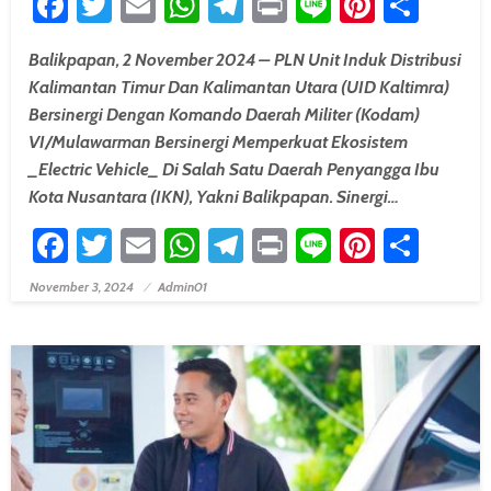
Facebook
Twitter
Email
WhatsApp
Telegram
Print
Line
Pintere
Shar
Balikpapan, 2 November 2024 – PLN Unit Induk Distribusi
Kalimantan Timur Dan Kalimantan Utara (UID Kaltimra)
Bersinergi Dengan Komando Daerah Militer (Kodam)
VI/Mulawarman Bersinergi Memperkuat Ekosistem
_Electric Vehicle_ Di Salah Satu Daerah Penyangga Ibu
Kota Nusantara (IKN), Yakni Balikpapan. Sinergi…
Facebook
Twitter
Email
WhatsApp
Telegram
Print
Line
Pintere
Shar
November 3, 2024
Admin01
Posted On