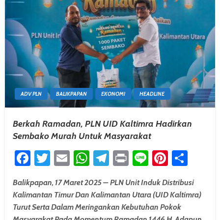
ADV PLN
BALIKPAPAN
EKONOMI
HEADLINE
Berkah Ramadan, PLN UID Kaltimra Hadirkan
Sembako Murah Untuk Masyarakat
Facebook
Twitter
Email
WhatsApp
Telegram
Print
Line
Pintere
Shar
Balikpapan, 17 Maret 2025 – PLN Unit Induk Distribusi
Kalimantan Timur Dan Kalimantan Utara (UID Kaltimra)
Turut Serta Dalam Meringankan Kebutuhan Pokok
Masyarakat Pada Momentum Ramadan 1446 H. Adapun