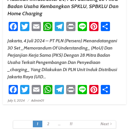
Badan Usaha Kembangkan SPKLU, SPBKLU Dan
Home Charging
Facebook
Twitter
Email
WhatsApp
Telegram
Print
Line
Pintere
Shar
Jakarta, 4 Juli 2024 – PT PLN (Persero) Menandatangani
30 Set _Memorandum Of Understanding_ (MoU) Dan
Perjanjian Kerja Sama (PKS) Dengan 28 Mitra Badan
Usaha Terkait Pengembangan Dan Penyediaan
_charging_ Yang Dilakukan Di PLN Unit Induk Distribusi
Jakarta Raya (UID…
Facebook
Twitter
Email
WhatsApp
Telegram
Print
Line
Pintere
Shar
July 5, 2024
Admin01
Posted On
Posts
1
2
…
11
Next
Navigation