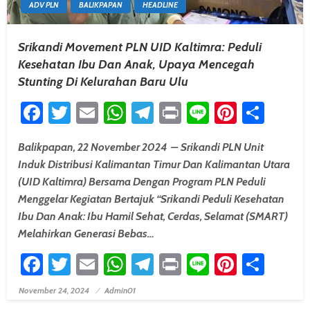
ADV PLN
BALIKPAPAN
HEADLINE
Srikandi Movement PLN UID Kaltimra: Peduli
Kesehatan Ibu Dan Anak, Upaya Mencegah
Stunting Di Kelurahan Baru Ulu
Facebook
Twitter
Email
WhatsApp
Telegram
Print
Line
Pintere
Shar
Balikpapan, 22 November 2024 – Srikandi PLN Unit
Induk Distribusi Kalimantan Timur Dan Kalimantan Utara
(UID Kaltimra) Bersama Dengan Program PLN Peduli
Menggelar Kegiatan Bertajuk “Srikandi Peduli Kesehatan
Ibu Dan Anak: Ibu Hamil Sehat, Cerdas, Selamat (SMART)
Melahirkan Generasi Bebas…
Facebook
Twitter
Email
WhatsApp
Telegram
Print
Line
Pintere
Shar
November 24, 2024
Admin01
Posted On