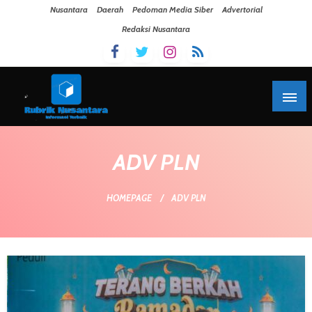
Skip To Content
Nusantara
Daerah
Pedoman Media Siber
Advertorial
Redaksi Nusantara
ADV PLN
HOMEPAGE
ADV PLN