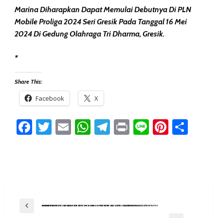
Marina Diharapkan Dapat Memulai Debutnya Di PLN
Mobile Proliga 2024 Seri Gresik Pada Tanggal 16 Mei
2024 Di Gedung Olahraga Tri Dharma, Gresik.
*
Share This:
Facebook
X
Facebook
Twitter
Email
WhatsApp
Telegram
Print
Line
Pintere
Sha
Post
Previous Post
Tumbangkan Bandung BJB Tandamata, Jakarta Electric PLN Jaga Asa Tembus Final Four