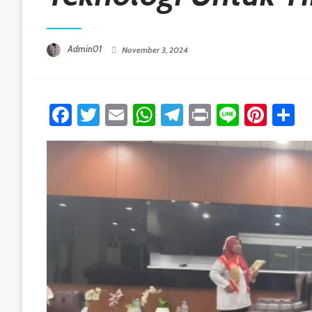
Posted On
Admin01
November 3, 2024
Facebook
Twitter
Email
WhatsApp
Telegram
Print
Line
Pint
S