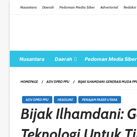
Skip To Content
Nusantara
Daerah
Pedoman Media Siber
Advertorial
Redaksi
Nusantara
Daerah
Pedoman Media Siber
HOMEPAGE
ADV DPRD PPU
BIJAK ILHAMDANI: GENERASI MUDA P
ADV DPRD PPU
HEADLINE
PENAJAM PASER UTARA
Bijak Ilhamdani: 
Teknologi Untuk T