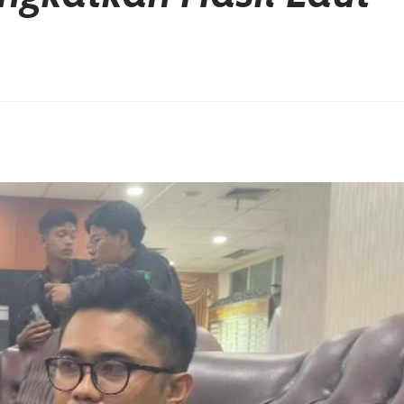
erest
hare