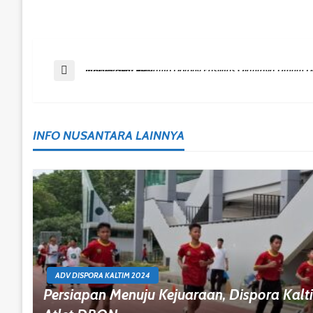
Post
Previous Post
Irawan Heru Suryanto Dorong Fasilitas Olahraga Umum Demi Kesehatan Masyarakat PPU
Navigation
INFO NUSANTARA LAINNYA
ADV DISPORA KALTIM 2024
Persiapan Menuju Kejuaraan, Dispora Kaltim