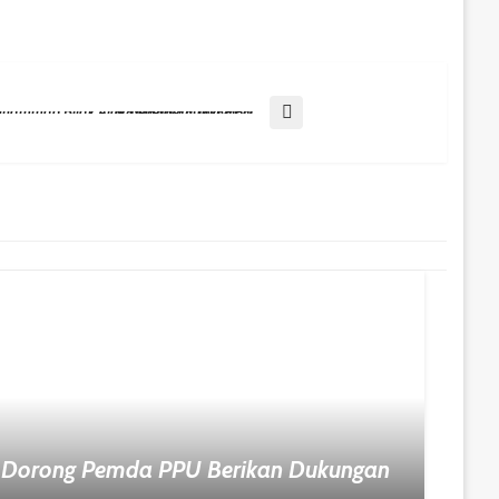
Dorong Produktivitas Pertanian, Muhammad Bijak Ajak Generasi Muda PPU Manfaatkan Teknologi
 Dorong Pemda PPU Berikan Dukungan