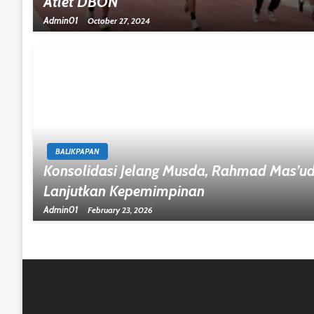
Atlet DBON
Admin01
October 27, 2024
BALIKPAPAN
Konsolidasi Jelang Musda, Rahmad Mas’u
Lanjutkan Kepemimpinan
Admin01
February 23, 2026