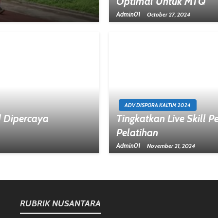
Optimal Untuk MTQ
Admin01
October 27, 2024
ADV DISPORA KALTIM 2024
d Dipercaya
Tingkatkan Live Skill 
Pelatihan
Admin01
November 21, 2024
RUBRIK NUSANTARA