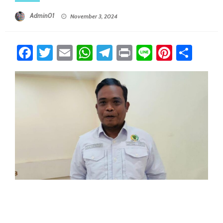
Posted On
Admin01
November 3, 2024
Facebook
Twitter
Email
WhatsApp
Telegram
Print
Line
Pintere
Sha