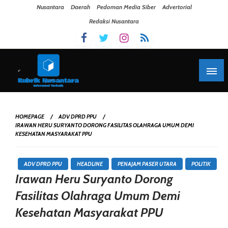
Skip To Content
Nusantara
Daerah
Pedoman Media Siber
Advertorial
Redaksi Nusantara
HOMEPAGE
ADV DPRD PPU
IRAWAN HERU SURYANTO DORONG FASILITAS OLAHRAGA UMUM DEMI
KESEHATAN MASYARAKAT PPU
ADV DPRD PPU
HEADLINE
PENAJAM PASER UTARA
POLITIK
Irawan Heru Suryanto Dorong
Fasilitas Olahraga Umum Demi
Kesehatan Masyarakat PPU