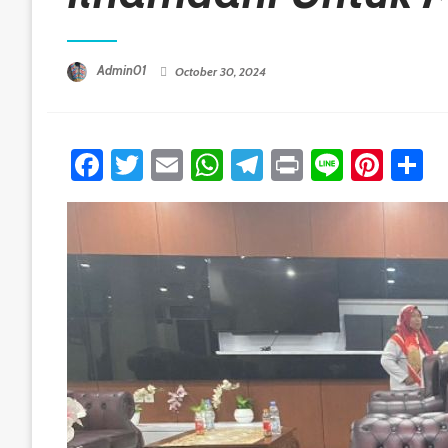
Posted On
Admin01
October 30, 2024
Facebook
Twitter
Email
WhatsApp
Telegram
Print
Line
Pint
S