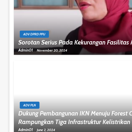
ADV DPRD PPU
Sorotan Serius Pada Kekurangan Fasilita
Admin01
November 20, 2024
ADV PLN
Dukung Pembangunan IKN Menuju Forest Ci
Rampungkan Tiga Infrastruktur Kelistrikan
Admin01
June 2, 2024