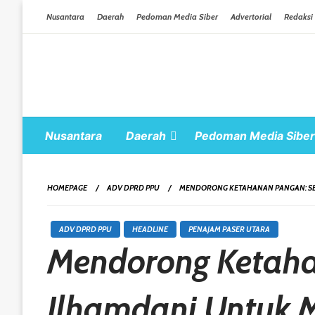
Skip To Content
Nusantara
Daerah
Pedoman Media Siber
Advertorial
Redaksi
Nusantara
Daerah
Pedoman Media Siber
HOMEPAGE
ADV DPRD PPU
MENDORONG KETAHANAN PANGAN: SE
ADV DPRD PPU
HEADLINE
PENAJAM PASER UTARA
Mendorong Ketah
Ilhamdani Untuk 