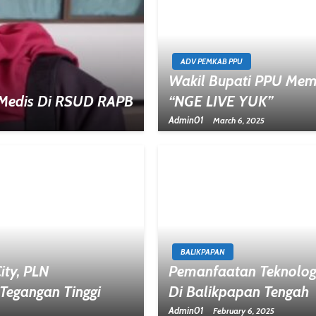
ADV PEMKAB PPU
Wakil Bupati PPU Mem
s Medis Di RSUD RAPB
“NGE LIVE YUK”
Admin01
March 6, 2025
BALIKPAPAN
ty, PLN
Pemanfaatan Teknologi
 Tegangan Tinggi
Di Balikpapan Tengah
Admin01
February 6, 2025