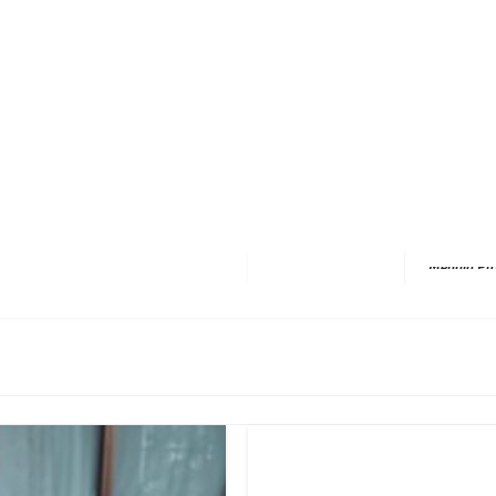
erest
hare
Next Post