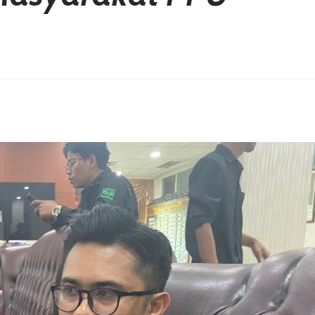
erest
hare