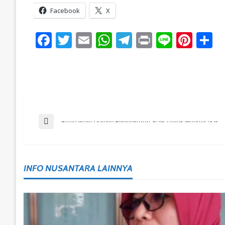
Facebook
X
Facebook
Twitter
Email
WhatsApp
Telegram
Print
Line
Pint
S
Post
Previous Post
Raup Muin Dorong Peningkatan SDM Untuk Hadapi IKN
Navigation
INFO NUSANTARA LAINNYA