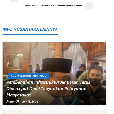
Navigation
Next Post
Hari Pertama Idul Fitri Sistem Kelistrikan Nasional Andal
INFO NUSANTARA LAINNYA
ADV DISKOMINFO BPP 2026
Pembenahan Infrastruktur Air Bersih Terus
Dipercepat Demi Tingkatkan Pelayanan
Masyarakat
Admin01
July 13, 2026