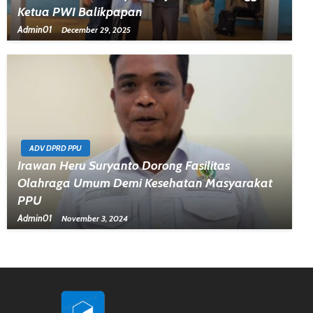
Ketua PWI Balikpapan
Admin01
December 29, 2025
ADV DPRD PPU
Irawan Heru Suryanto Dorong Fasilitas
Olahraga Umum Demi Kesehatan Masyarakat
PPU
Admin01
November 3, 2024