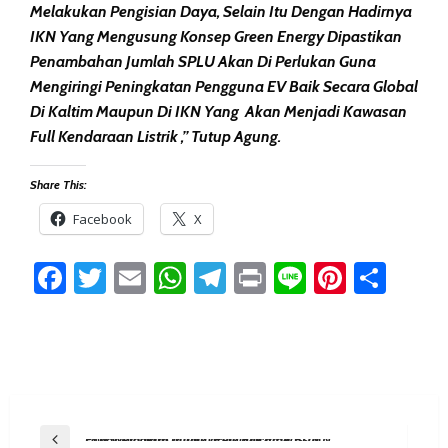
Melakukan Pengisian Daya, Selain Itu Dengan Hadirnya
IKN Yang Mengusung Konsep Green Energy Dipastikan
Penambahan Jumlah SPLU Akan Di Perlukan Guna
Mengiringi Peningkatan Pengguna EV Baik Secara Global
Di Kaltim Maupun Di IKN Yang Akan Menjadi Kawasan
Full Kendaraan Listrik ,” Tutup Agung.
Share This:
Facebook
X
Facebook
Twitter
Email
WhatsApp
Telegram
Print
Line
Pintere
Sha
Post
Previous Post
PLN Wujudkan Impian Pemudik Makassar Lewat Program Mudik Asyik Bersama BUMN