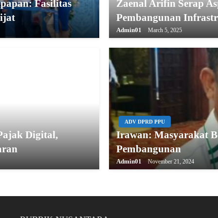
papan: Fasilitas
Zaenal Arifin Serap A
ijat
Pembangunan Infrast
Admin01
March 5, 2025
ADV DPRD PPU
jak Digital,
Irawan: Masyarakat B
aran
Pembangunan
Admin01
November 21, 2024