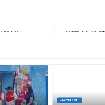
 Bersih Di IKN
Next Post
ADV DPRD PPU