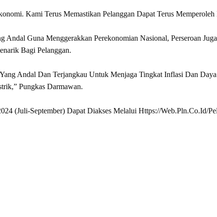
Ekonomi. Kami Terus Memastikan Pelanggan Dapat Terus Memperoleh L
ang Andal Guna Menggerakkan Perekonomian Nasional, Perseroan Jug
enarik Bagi Pelanggan.
ng Andal Dan Terjangkau Untuk Menjaga Tingkat Inflasi Dan Daya S
strik,” Pungkas Darmawan.
2024 (Juli-September) Dapat Diakses Melalui Https://web.pln.co.id/pe
rest
hare