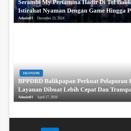
Serambi My Pertamina Hadir Di Tol Balik
Istirahat Nyaman Dengan Game Hingga P
Admin01
December 23, 2024
EKONOMI
BPPDRD Balikpapan Perkuat Pelaporan Pa
Layanan Dibuat Lebih Cepat Dan Transp
Admin01
April 17, 2026