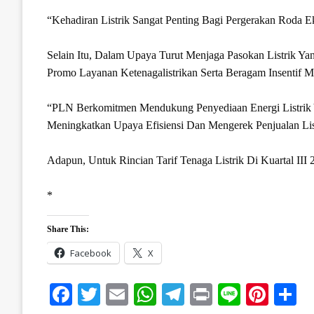
“Kehadiran Listrik Sangat Penting Bagi Pergerakan Roda 
Selain Itu, Dalam Upaya Turut Menjaga Pasokan Listrik Y
Promo Layanan Ketenagalistrikan Serta Beragam Insentif M
“PLN Berkomitmen Mendukung Penyediaan Energi Listrik Ya
Meningkatkan Upaya Efisiensi Dan Mengerek Penjualan Li
Adapun, Untuk Rincian Tarif Tenaga Listrik Di Kuartal III 
*
Share This:
Facebook
X
Facebook
Twitter
Email
WhatsApp
Telegram
Print
Line
Pinte
S