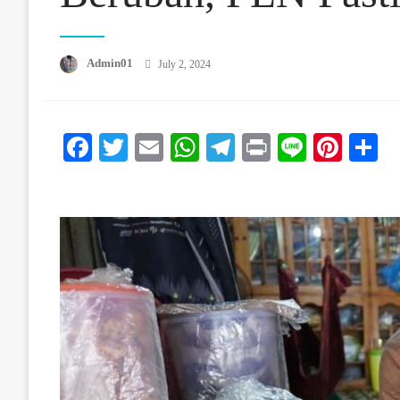
Posted On
Admin01
July 2, 2024
Facebook
Twitter
Email
WhatsApp
Telegram
Print
Line
Pinte
S