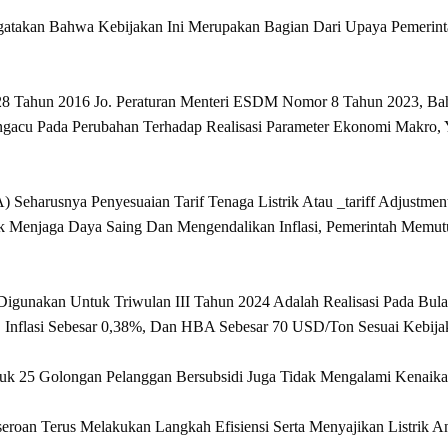
Mengatakan Bahwa Kebijakan Ini Merupakan Bagian Dari Upaya Pemerin
8 Tahun 2016 Jo. Peraturan Menteri ESDM Nomor 8 Tahun 2023, Bahw
acu Pada Perubahan Terhadap Realisasi Parameter Ekonomi Makro, Yakn
) Seharusnya Penyesuaian Tarif Tenaga Listrik Atau _tariff Adjustm
enjaga Daya Saing Dan Mengendalikan Inflasi, Pemerintah Memutuska
igunakan Untuk Triwulan III Tahun 2024 Adalah Realisasi Pada Bulan
, Inflasi Sebesar 0,38%, Dan HBA Sebesar 70 USD/ton Sesuai Kebij
uk 25 Golongan Pelanggan Bersubsidi Juga Tidak Mengalami Kenaikan
oan Terus Melakukan Langkah Efisiensi Serta Menyajikan Listrik And