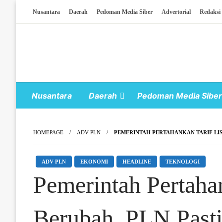
Skip To Content
Nusantara
Daerah
Pedoman Media Siber
Advertorial
Redaksi
Nusantara
Daerah
Pedoman Media Siber
HOMEPAGE
ADV PLN
PEMERINTAH PERTAHANKAN TARIF LIS
ADV PLN
EKONOMI
HEADLINE
TEKNOLOGI
Pemerintah Pertahan
Berubah, PLN Past