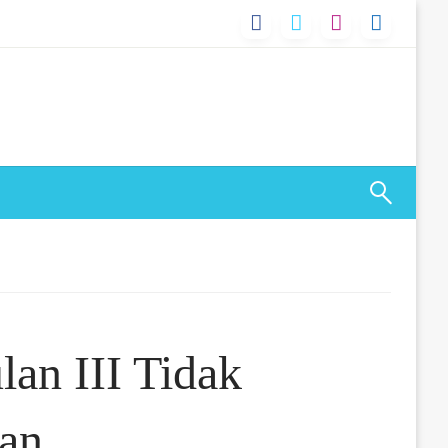
lan III Tidak
nan