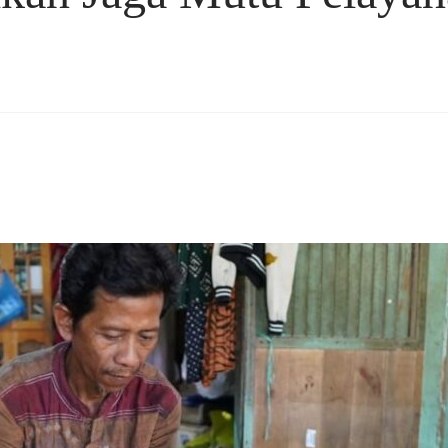
rest
hare