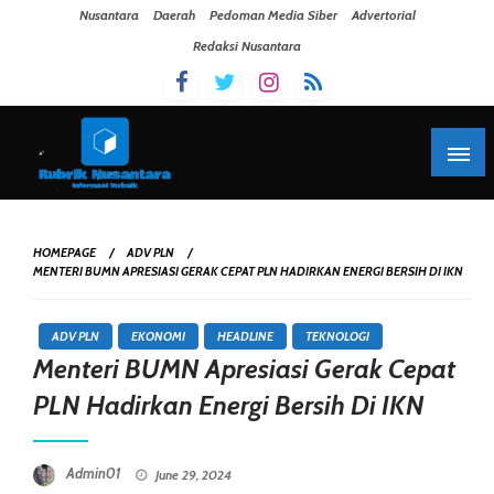
Skip To Content
Nusantara
Daerah
Pedoman Media Siber
Advertorial
Redaksi Nusantara
HOMEPAGE
ADV PLN
MENTERI BUMN APRESIASI GERAK CEPAT PLN HADIRKAN ENERGI BERSIH DI IKN
ADV PLN
EKONOMI
HEADLINE
TEKNOLOGI
Menteri BUMN Apresiasi Gerak Cepat
PLN Hadirkan Energi Bersih Di IKN
Posted On
Admin01
June 29, 2024