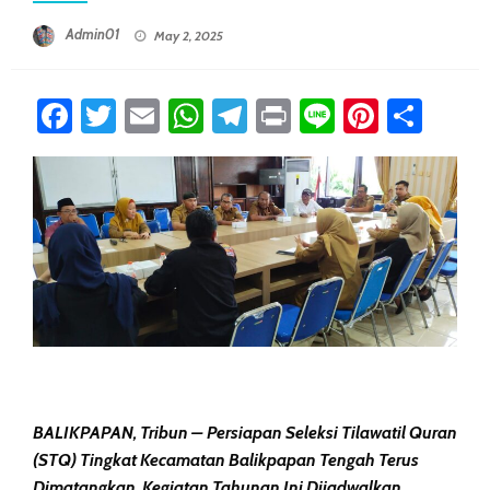
Posted On
Admin01
May 2, 2025
Facebook
Twitter
Email
WhatsApp
Telegram
Print
Line
Pintere
Sha
BALIKPAPAN, Tribun – Persiapan Seleksi Tilawatil Quran
(STQ) Tingkat Kecamatan Balikpapan Tengah Terus
Dimatangkan. Kegiatan Tahunan Ini Dijadwalkan