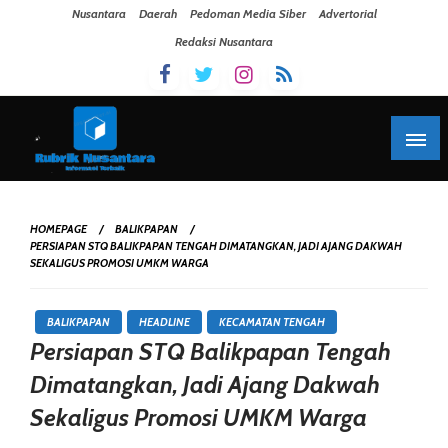
Skip To Content
Nusantara
Daerah
Pedoman Media Siber
Advertorial
Redaksi Nusantara
HOMEPAGE
BALIKPAPAN
PERSIAPAN STQ BALIKPAPAN TENGAH DIMATANGKAN, JADI AJANG DAKWAH
SEKALIGUS PROMOSI UMKM WARGA
BALIKPAPAN
HEADLINE
KECAMATAN TENGAH
Persiapan STQ Balikpapan Tengah
Dimatangkan, Jadi Ajang Dakwah
Sekaligus Promosi UMKM Warga