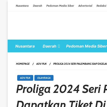
Skip To Content
Nusantara
Daerah
Pedoman Media Siber
Advertorial
Redaksi
Nusantara
Daerah
Pedoman Media Siber
HOMEPAGE
ADV PLN
PROLIGA 2024 SERI PALEMBANG SIAP DIGELAR
ADV PLN
OLAHRAGA
Proliga 2024 Seri 
Dapatkan Tiket Di