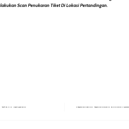
akukan Scan Penukaran Tiket Di Lokasi Pertandingan.
erest
hare
Next Post