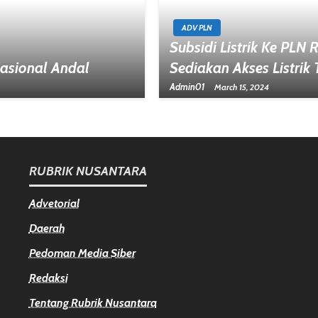
ADV PLN
Subsidi Listrik Ke PLN 
 Nasional Andal
Sediakan Akses Listrik
Admin01
March 15, 2024
RUBRIK NUSANTARA
Advetorial
Daerah
Pedoman Media Siber
Redaksi
Tentang Rubrik Nusantara