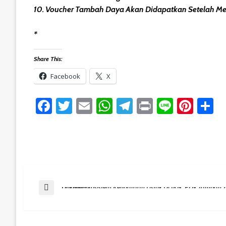
10. Voucher Tambah Daya Akan Didapatkan Setelah Mel
*
Share This:
Facebook
X
Facebook
Twitter
Email
WhatsApp
Telegram
Print
Line
Pint
S
Post
Previous Post
Dukung Ekosistem Kendaraan Listrik Di IKN, PLN Tambah 7 SPKLU Tersebar Di Kaltim
Navigation