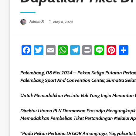
Posted On
Admin01
May 8, 2024
Facebook
Twitter
Email
WhatsApp
Telegram
Print
Line
Pint
S
Palembang, 08 Mei 2024 – Pekan Ketiga Putaran Pertam
Palembang Sport And Convention Center, Sumatra Selat
Untuk Memudahkan Pecinta Voli Yang Ingin Menonton La
Direktur Utama PLN Darmawan Prasodjo Mengungkapka
Memudahkan Pembelian Tiket Pertandingan Melalui Ap
“Pada Pekan Pertama Di GOR Amongrogo, Yogyakarta Dan