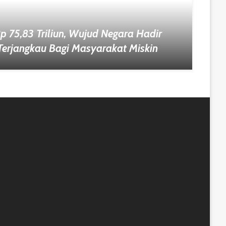
Rp 75,83 Triliun, Wujud Negara Hadir
 Terjangkau Bagi Masyarakat Miskin