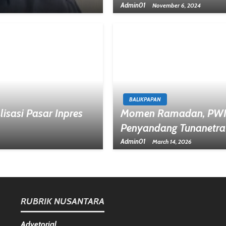
Admin01
November 6, 2024
BALIKPAPAN
isasi Pasar Inpres
Momen Ramadan, PWI B
Penyandang Tunanetra
Admin01
March 14, 2026
RUBRIK NUSANTARA
Advetorial