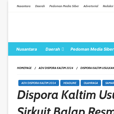
Skip To Content
Nusantara
Daerah
Pedoman Media Siber
Advertorial
Redaksi
Nusantara
Daerah
Pedoman Media Siber
HOMEPAGE
ADV DISPORA KALTIM 2024
DISPORA KALTIM USULKAN
ADV DISPORA KALTIM 2024
HEADLINE
OLAHRAGA
SAMA
Dispora Kaltim Us
Sirkuit Balap Resm