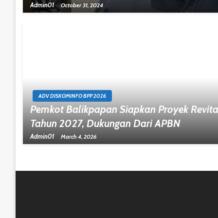
Admin01
October 31, 2024
ADV DISKOMINFO BPP 2026
Pemkot Balikpapan Siapkan Proyek Revital
Tahun 2027, Dukungan Dari APBN
Admin01
March 4, 2026