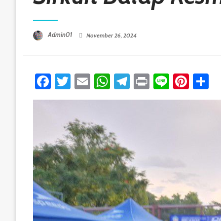
Posted On
Admin01
November 26, 2024
Facebook
Twitter
Email
WhatsApp
Telegram
Print
Line
Pint
S