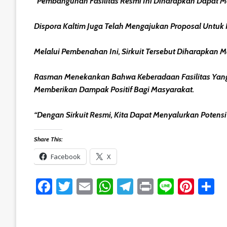
“Pembangunan Fasilitas Resmi Ini Diharapkan Dapat M
Dispora Kaltim Juga Telah Mengajukan Proposal Untuk 
Melalui Pembenahan Ini, Sirkuit Tersebut Diharapkan 
Rasman Menekankan Bahwa Keberadaan Fasilitas Yang A
Memberikan Dampak Positif Bagi Masyarakat.
“Dengan Sirkuit Resmi, Kita Dapat Menyalurkan Potens
Share This:
Facebook
X
Facebook
Twitter
Email
WhatsApp
Telegram
Print
Line
Pint
S