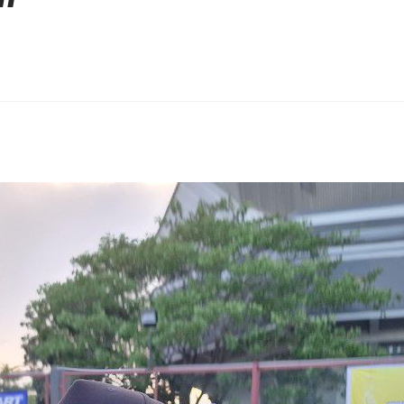
erest
hare