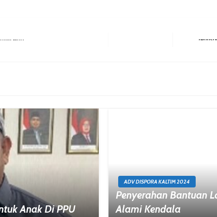
tive Hub
Next Post
ADV DISPORA KALTIM 2024
Penyerahan Bantuan La
Untuk Anak Di PPU
Alami Kendala