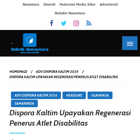
Skip To Content
Nusantara
Daerah
Pedoman Media Siber
Advertorial
Redaksi Nusantara
HOMEPAGE
ADV DISPORA KALTIM 2024
DISPORA KALTIM UPAYAKAN REGENERASI PENERUS ATLET DISABILITAS
ADV DISPORA KALTIM 2024
HEADLINE
OLAHRAGA
SAMARINDA
Dispora Kaltim Upayakan Regenerasi
Penerus Atlet Disabilitas
Posted On