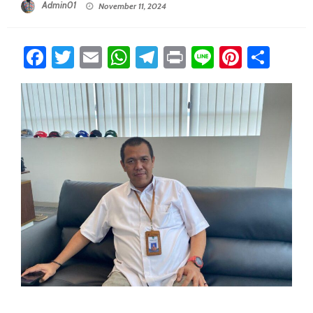
Admin01
November 11, 2024
Facebook
Twitter
Email
WhatsApp
Telegram
Print
Line
Pintere
Sha