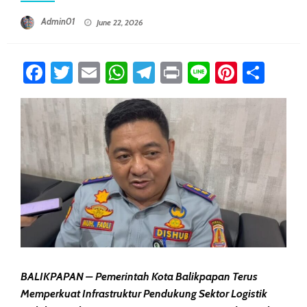
Posted On
Admin01
June 22, 2026
Facebook
Twitter
Email
WhatsApp
Telegram
Print
Line
Pintere
Sha
BALIKPAPAN – Pemerintah Kota Balikpapan Terus
Memperkuat Infrastruktur Pendukung Sektor Logistik