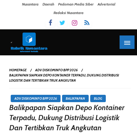
Skip To Content
Nusantara
Daerah
Pedoman Media Siber
Advertorial
Redaksi Nusantara
HOMEPAGE
ADV DISKOMINFO BPP 2026
BALIKPAPAN SIAPKAN DEPO KONTAINER TERPADU, DUKUNG DISTRIBUSI
LOGISTIK DAN TERTIBKAN TRUK ANGKUTAN
ADV DISKOMINFO BPP 2026
BALIKPAPAN
BLOG
Balikpapan Siapkan Depo Kontainer
Terpadu, Dukung Distribusi Logistik
Dan Tertibkan Truk Angkutan