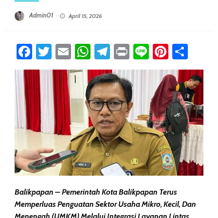
Posted On
Admin01
April 15, 2026
Facebook
Twitter
Email
WhatsApp
Telegram
Print
Line
Pintere
Sha
Balikpapan – Pemerintah Kota Balikpapan Terus
Memperluas Penguatan Sektor Usaha Mikro, Kecil, Dan
Menengah (UMKM) Melalui Integrasi Layanan Lintas