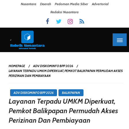
Skip To Content
Nusantara
Daerah
Pedoman Media Siber
Advertorial
Redaksi Nusantara
HOMEPAGE
ADV DISKOMINFO BPP 2026
LAYANAN TERPADU UMKM DIPERKUAT, PEMKOT BALIKPAPAN PERMUDAH AKSES
PERIZINAN DAN PEMBIAYAAN
ADV DISKOMINFO BPP 2026
BALIKPAPAN
Layanan Terpadu UMKM Diperkuat,
Pemkot Balikpapan Permudah Akses
Perizinan Dan Pembiayaan