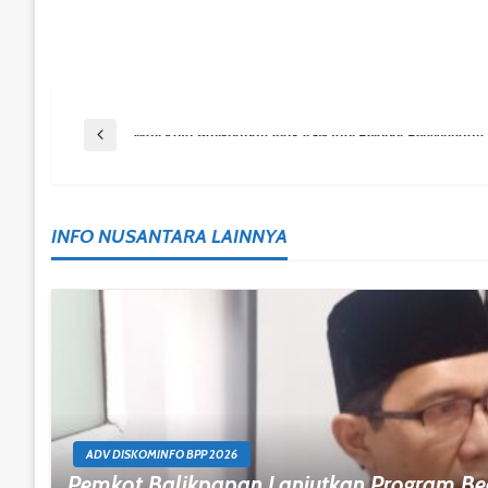
Post
Previous Post
Wali Kota Balikpapan Ajak ASN Jadi Pelopor Penggunaan 
Navigation
INFO NUSANTARA LAINNYA
ADV DISKOMINFO BPP 2026
Pemkot Balikpapan Lanjutkan Program B