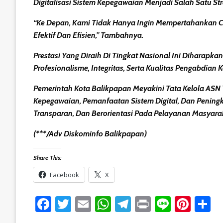
Digitalisasi Sistem Kepegawaian Menjadi Salah Satu S
“Ke Depan, Kami Tidak Hanya Ingin Mempertahankan Cap
Efektif Dan Efisien,” Tambahnya.
Prestasi Yang Diraih Di Tingkat Nasional Ini Diharap
Profesionalisme, Integritas, Serta Kualitas Pengabdian
Pemerintah Kota Balikpapan Meyakini Tata Kelola ASN 
Kepegawaian, Pemanfaatan Sistem Digital, Dan Peningk
Transparan, Dan Berorientasi Pada Pelayanan Masyara
(***/Adv Diskominfo Balikpapan)
Share This:
Facebook
X
Facebook
Twitter
Email
WhatsApp
Telegram
Print
Line
Pint
S