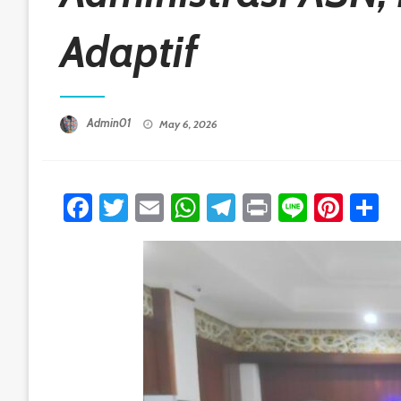
Adaptif
Posted On
Admin01
May 6, 2026
Facebook
Twitter
Email
WhatsApp
Telegram
Print
Line
Pint
S