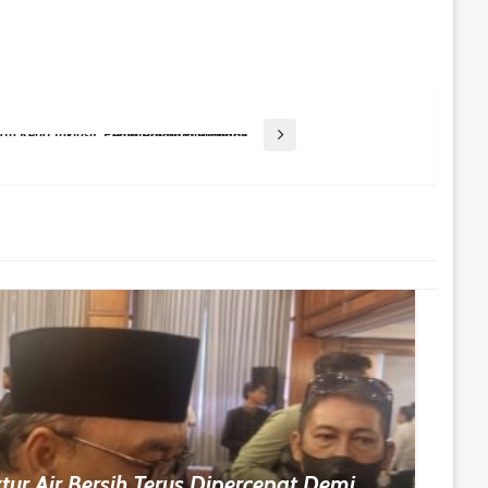
Dinsos Balikpapan Perkuat Lingkungan Kerja Inklusif, Penyandang Disabilitas Ikuti Program Magang
ur Air Bersih Terus Dipercepat Demi