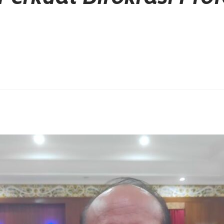
erest
hare