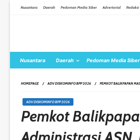
Skip To Content
Nusantara
Daerah
Pedoman Media Siber
Advertorial
Redaksi
Nusantara
Daerah
Pedoman Media Siber
HOMEPAGE
ADV DISKOMINFO BPP 2026
PEMKOT BALIKPAPAN MAS
ADV DISKOMINFO BPP 2026
Pemkot Balikpapa
Administrasi ASN, 