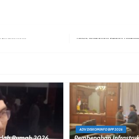
LPG Nonsubsidi
Next Post
ADV DISKOMINFO BPP 2026
edah Rumah 2026,
Pembenahan Infrastrukt