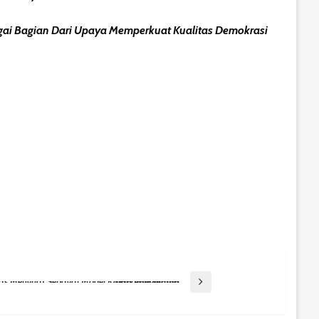
gai Bagian Dari Upaya Memperkuat Kualitas Demokrasi
Kampung Bungas Menguat Sebagai Model Kolaborasi Warga Dan Pemerintah