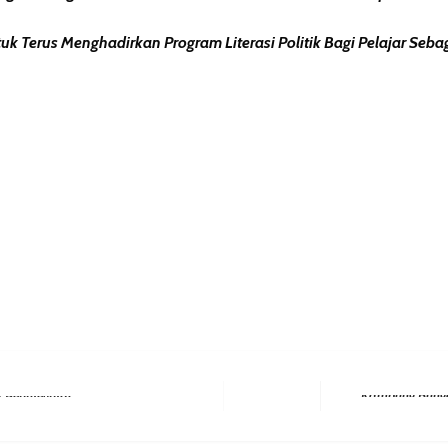
Terus Menghadirkan Program Literasi Politik Bagi Pelajar Seba
erest
hare
Berintegritas
Next Post