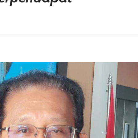
erest
hare