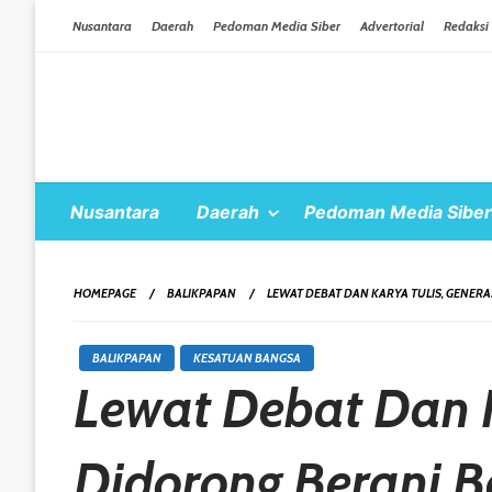
Skip To Content
Nusantara
Daerah
Pedoman Media Siber
Advertorial
Redaksi
Nusantara
Daerah
Pedoman Media Siber
HOMEPAGE
BALIKPAPAN
LEWAT DEBAT DAN KARYA TULIS, GENER
BALIKPAPAN
KESATUAN BANGSA
Lewat Debat Dan K
Didorong Berani 