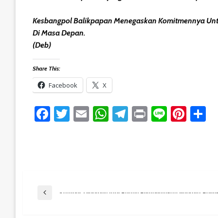
Kesbangpol Balikpapan Menegaskan Komitmennya Untuk 
Di Masa Depan.
(Deb)
Share This:
Facebook
X
Facebook
Twitter
Email
WhatsApp
Telegram
Print
Line
Pint
S
Post
Previous Post
Kampus Didorong Jadi Ruang Pembentukan Budaya Politik 