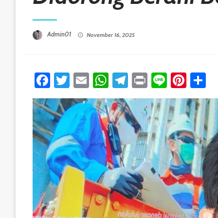
Posted On
Admin01
November 16, 2025
Facebook
Twitter
Email
WhatsApp
Telegram
Print
Line
Pint
S