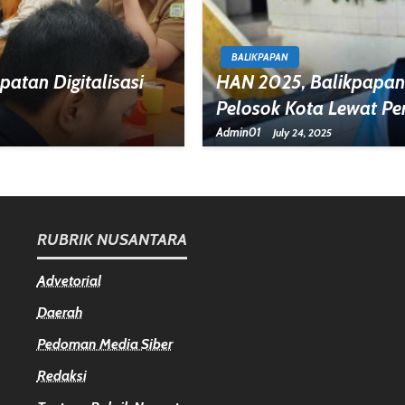
BALIKPAPAN
atan Digitalisasi
HAN 2025, Balikpapan
Pelosok Kota Lewat P
Admin01
July 24, 2025
RUBRIK NUSANTARA
Advetorial
Daerah
Pedoman Media Siber
Redaksi