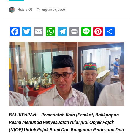
Posted On
Admin01
August 23, 2025
Facebook
Twitter
Email
WhatsApp
Telegram
Print
Line
Pintere
Sha
BALIKPAPAN
–
Pemerintah Kota (Pemkot)
Balikpapan
Resmi Menunda
Penyesuaian Nilai Jual Objek Pajak
(NJOP)
Untuk
Pajak Bumi Dan Bangunan Perdesaan Dan