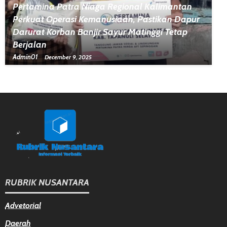
Pertamina Patra Niaga Regional Kalimantan
Perkuat Operasi Kemanusiaan, Pastikan Dapur
Darurat Korban Banjir Sayur Matinggi Tetap
Berjalan
Admin01
December 9, 2025
RUBRIK NUSANTARA
Advetorial
Daerah