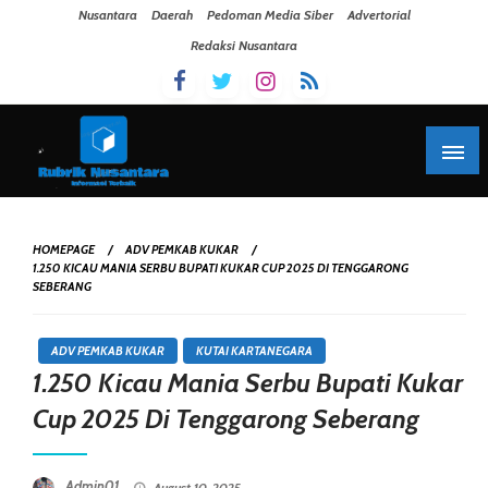
Skip To Content
Nusantara
Daerah
Pedoman Media Siber
Advertorial
Redaksi Nusantara
HOMEPAGE
ADV PEMKAB KUKAR
1.250 KICAU MANIA SERBU BUPATI KUKAR CUP 2025 DI TENGGARONG
SEBERANG
ADV PEMKAB KUKAR
KUTAI KARTANEGARA
1.250 Kicau Mania Serbu Bupati Kukar
Cup 2025 Di Tenggarong Seberang
Posted On
Admin01
August 10, 2025