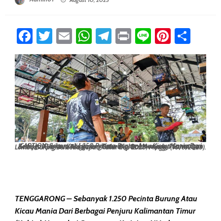
Facebook
Twitter
Email
WhatsApp
Telegram
Print
Line
Pintere
Sha
CAPTION: Sebanyak 1.250 Pecinta Burung Atau Kicau Mania Dari Berbagai Penjuru Kalimantan Timur (Kaltim) Memadati Gantangan Ketinjau Aji Imbut, Tenggarong Seberang, Dalam Ajang Festival Dan Lomba Burung Berkicau Bupati Kukar Cup 2025, Minggu (10/8/2025).
TENGGARONG – Sebanyak 1.250 Pecinta Burung Atau
Kicau Mania Dari Berbagai Penjuru Kalimantan Timur