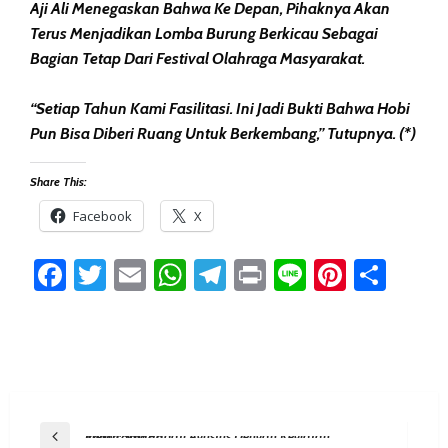
Aji Ali Menegaskan Bahwa Ke Depan, Pihaknya Akan
Terus Menjadikan Lomba Burung Berkicau Sebagai
Bagian Tetap Dari Festival Olahraga Masyarakat.
“Setiap Tahun Kami Fasilitasi. Ini Jadi Bukti Bahwa Hobi
Pun Bisa Diberi Ruang Untuk Berkembang,” Tutupnya. (*)
Share This:
Facebook
X
Facebook
Twitter
Email
WhatsApp
Telegram
Print
Line
Pintere
Sha
Post
Previous Post
Mekar Sari Padati Agustus Dengan Kegiatan Kebersamaan