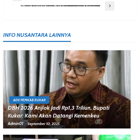
Navigation
Next Post
Sinergi Pemkot Balikpapan Dan UPTD Samsat Bapenda Kaltim Dorong Penerimaan Pajak Kendaraan Bermotor
INFO NUSANTARA LAINNYA
ADV PEMKAB KUKAR
DBH 2026 Anjlok Jadi Rp1,3 Triliun, Bupati
Kukar: Kami Akan Datangi Kemenkeu
Admin01
September 10, 2025