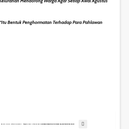
 Kelurahan Mendorong Warga Agar Setiap Awal Agustus
 “Itu Bentuk Penghormatan Terhadap Para Pahlawan
1.250 Kicau Mania Serbu Bupati Kukar Cup 2025 Di Tenggarong Seberang