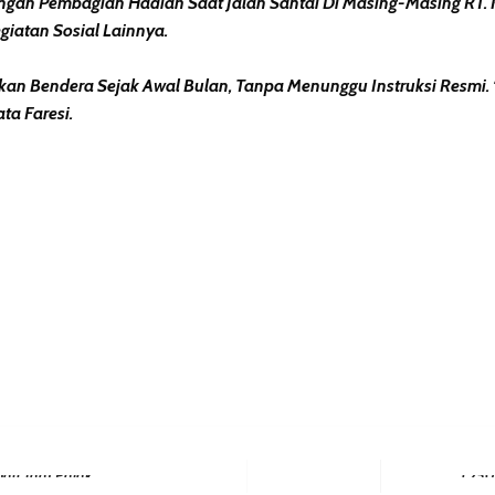
ngan Pembagian Hadiah Saat Jalan Santai Di Masing-Masing RT.
egiatan Sosial Lainnya.
an Bendera Sejak Awal Bulan, Tanpa Menunggu Instruksi Resmi.
ta Faresi.
erest
hare
Next Post