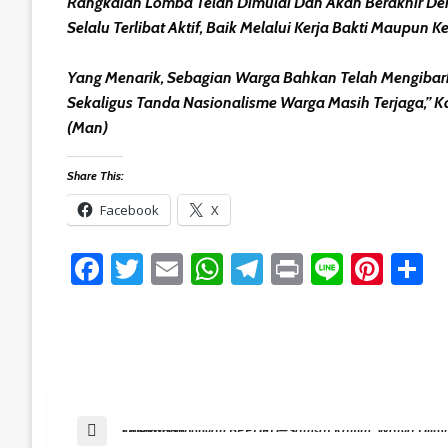
Rangkaian Lomba Telah Dimulai Dan Akan Berakhir De
Selalu Terlibat Aktif, Baik Melalui Kerja Bakti Maupun K
Yang Menarik, Sebagian Warga Bahkan Telah Mengibark
Sekaligus Tanda Nasionalisme Warga Masih Terjaga,” Ka
(Man)
Share This:
Facebook
X
Facebook
Twitter
Email
WhatsApp
Telegram
Print
Line
Pint
S
Post
Previous Post
Operasi Gabungan BPPDRD–Samsat Kaltim, Warga Diimbau Taat Pajak Kendaraan