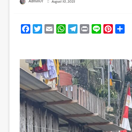
Admin01
August 10, 2025
Facebook
Twitter
Email
WhatsApp
Telegram
Print
Line
Pint
S