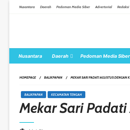
Skip To Content
Nusantara
Daerah
Pedoman Media Siber
Advertorial
Redaksi
Nusantara
Daerah
Pedoman Media Siber
HOMEPAGE
BALIKPAPAN
MEKAR SARI PADATI AGUSTUS DENGAN 
BALIKPAPAN
KECAMATAN TENGAH
Mekar Sari Padat
Posted On