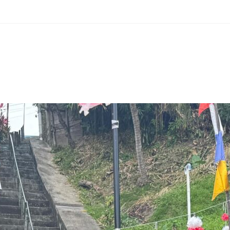
erest
hare