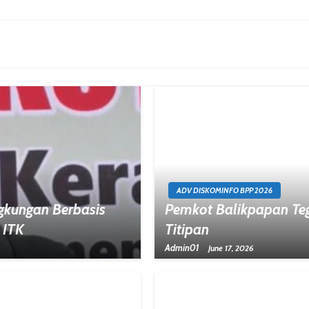
ADV DISKOMINFO BPP 2026
gkungan Berbasis
Pemkot Balikpapan Te
 ITK
Titipan
Admin01
June 17, 2026