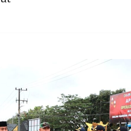
rest
hare