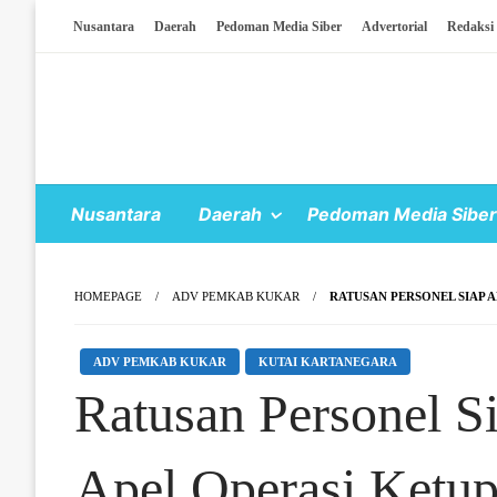
Skip To Content
Nusantara
Daerah
Pedoman Media Siber
Advertorial
Redaksi
Nusantara
Daerah
Pedoman Media Siber
HOMEPAGE
ADV PEMKAB KUKAR
RATUSAN PERSONEL SIAP 
ADV PEMKAB KUKAR
KUTAI KARTANEGARA
Ratusan Personel 
Apel Operasi Ketup