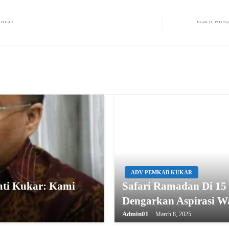
Next Post
ADV PEMKAB KUKAR
ati Kukar: Kami
Safari Ramadan Di 15
Dengarkan Aspirasi W
Admin01
March 8, 2025