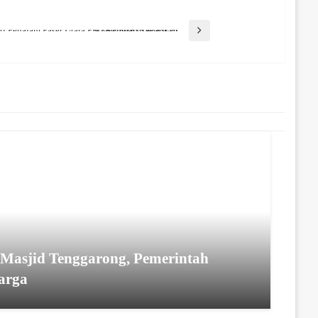
Wakil Bupati Penajam Paser Utara PPU Kembali Tekankan Kedisiplinan Pegawai
 Masjid Tenggarong, Pemerintah
arga