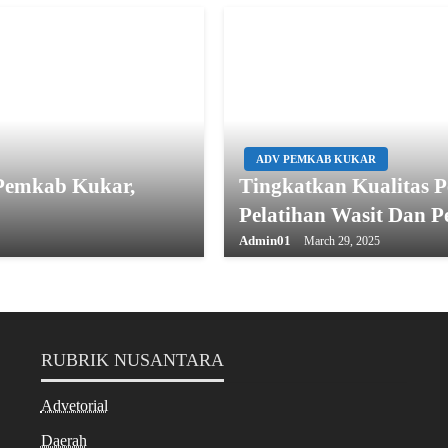
ADV PEMKAB KUKAR
Pemkab Kukar,
Tingkatkan Kualitas 
Pelatihan Wasit Dan Pe
Admin01
March 29, 2025
RUBRIK NUSANTARA
Advetorial
Daerah