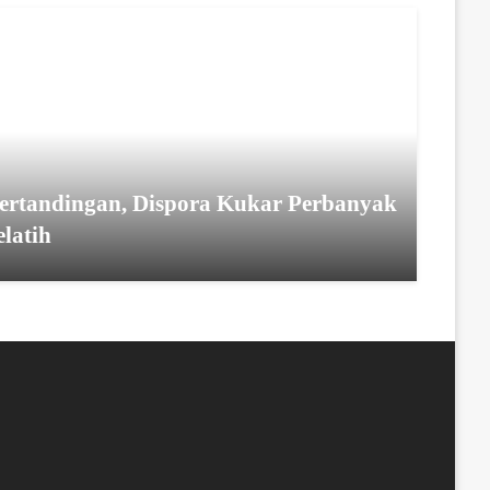
Pertandingan, Dispora Kukar Perbanyak
latih