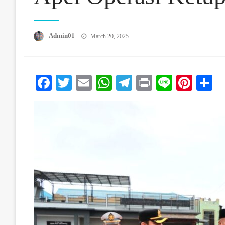
Posted On
Admin01
March 20, 2025
Facebook
Twitter
Email
WhatsApp
Telegram
Print
Line
Pinte
S