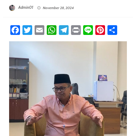
Posted On
Admin01
November 28, 2024
Facebook
Twitter
Email
WhatsApp
Telegram
Print
Line
Pintere
Sha