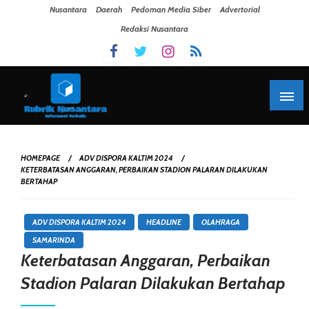
Skip To Content
Nusantara
Daerah
Pedoman Media Siber
Advertorial
Redaksi Nusantara
HOMEPAGE
ADV DISPORA KALTIM 2024
KETERBATASAN ANGGARAN, PERBAIKAN STADION PALARAN DILAKUKAN
BERTAHAP
ADV DISPORA KALTIM 2024
HEADLINE
OLAHRAGA
SAMARINDA
Keterbatasan Anggaran, Perbaikan
Stadion Palaran Dilakukan Bertahap