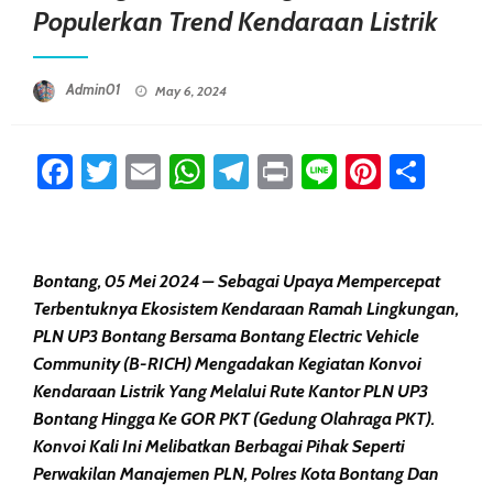
Populerkan Trend Kendaraan Listrik
Posted On
Admin01
May 6, 2024
Facebook
Twitter
Email
WhatsApp
Telegram
Print
Line
Pintere
Sha
Bontang, 05 Mei 2024 – Sebagai Upaya Mempercepat
Terbentuknya Ekosistem Kendaraan Ramah Lingkungan,
PLN UP3 Bontang Bersama Bontang Electric Vehicle
Community (B-RICH) Mengadakan Kegiatan Konvoi
Kendaraan Listrik Yang Melalui Rute Kantor PLN UP3
Bontang Hingga Ke GOR PKT (Gedung Olahraga PKT).
Konvoi Kali Ini Melibatkan Berbagai Pihak Seperti
Perwakilan Manajemen PLN, Polres Kota Bontang Dan