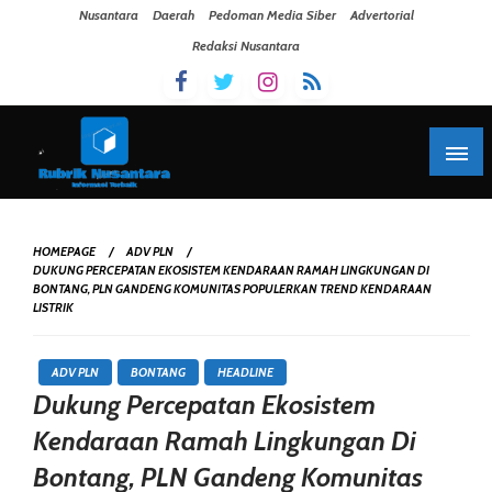
Skip To Content
Nusantara
Daerah
Pedoman Media Siber
Advertorial
Redaksi Nusantara
HOMEPAGE
ADV PLN
DUKUNG PERCEPATAN EKOSISTEM KENDARAAN RAMAH LINGKUNGAN DI
BONTANG, PLN GANDENG KOMUNITAS POPULERKAN TREND KENDARAAN
LISTRIK
ADV PLN
BONTANG
HEADLINE
Dukung Percepatan Ekosistem
Kendaraan Ramah Lingkungan Di
Bontang, PLN Gandeng Komunitas