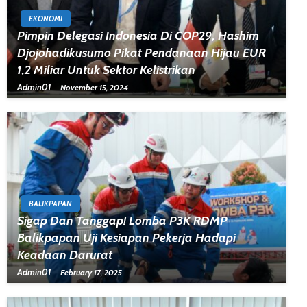
EKONOMI
Pimpin Delegasi Indonesia Di COP29, Hashim
Djojohadikusumo Pikat Pendanaan Hijau EUR
1,2 Miliar Untuk Sektor Kelistrikan
Admin01
November 15, 2024
BALIKPAPAN
Sigap Dan Tanggap! Lomba P3K RDMP
Balikpapan Uji Kesiapan Pekerja Hadapi
Keadaan Darurat
Admin01
February 17, 2025