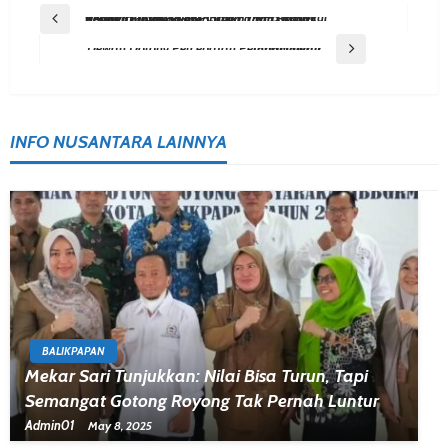
Post
Previous Post
Grebeg Housekeeping: Cara PT KPB Rangkul Pekerja Proyek RDMP Balikpapan Gotong Royong Ciptakan Area Kerja Yang Bersih, Aman, Dan Nyaman
Navigation
Next Post
Dewan Dorong Percepatan Pembangunan Infrastruktur
INFO NUSANTARA LAINNYA
BALIKPAPAN
Mekar Sari Tunjukkan: Nilai Bisa Turun, Tapi
Semangat Gotong Royong Tak Pernah Luntur
Admin01
May 8, 2025