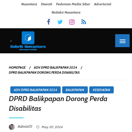
Skip To Content
Nusantara
Daerah
Pedoman Media Siber
Advertorial
Redaksi Nusantara
HOMEPAGE
ADV DPRD BALIKPAPAN 2024
DPRD BALIKPAPAN DORONG PERDA DISABILITAS
ADV DPRD BALIKPAPAN 2024
BALIKPAPAN
KESEHATAN
DPRD Balikpapan Dorong Perda
Disabilitas
Posted On
Admin01
May 20, 2024