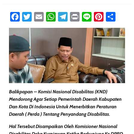
Facebook
Twitter
Email
WhatsApp
Telegram
Print
Line
Pintere
Sha
Balikpapan – Komisi Nasional Disabilitas (KND)
Mendorong Agar Setiap Pemerintah Daerah Kabupaten
Dan Kota Di Indonesia Untuk Menerbitkan Peraturan
Daerah ( Perda ) Tentang Penyandang Disabilitas.
Hal Tersebut Disampaikan Oleh Komisioner Nasional
Disabilitas Deka Kurniawan Ketika Berkunjung Ke DPRD