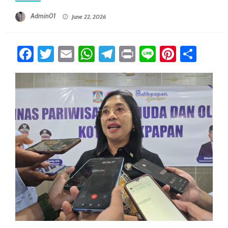
Posted On
Admin01
June 22, 2026
Facebook
Twitter
Email
WhatsApp
Telegram
Print
Line
Pintere
Sha