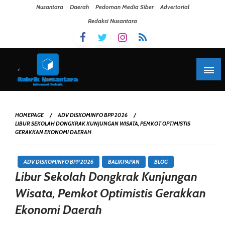
Skip To Content
Nusantara
Daerah
Pedoman Media Siber
Advertorial
Redaksi Nusantara
HOMEPAGE
ADV DISKOMINFO BPP 2026
LIBUR SEKOLAH DONGKRAK KUNJUNGAN WISATA, PEMKOT OPTIMISTIS
GERAKKAN EKONOMI DAERAH
ADV DISKOMINFO BPP 2026
BALIKPAPAN
BLOG
Libur Sekolah Dongkrak Kunjungan
Wisata, Pemkot Optimistis Gerakkan
Ekonomi Daerah