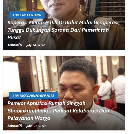
ADV CAMAT UTARA
Koperasi Merah Putih Di Balut Mulai Beroperasi,
Tunggu Dukungan Sarana Dari Pemerintah
Pusat
Admin01
July 14, 2026
ADV DISKOMINFO BPP 2026
Pemkot Apresiasi Rumah Singgah
Bhabinkamtibmas, Perkuat Kolaborasi Dan
Pelayanan Warga
Admin01
June 22, 2026