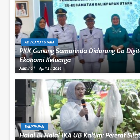
ADV CAMAT UTARA
PKK Gunung Samarinda Didorong Go Digit
Ekonomi Keluarga
Admin01
April 24, 2026
BALIKPAPAN
Halal Bi Halal IKA UB Kaltim: Pererat Sila