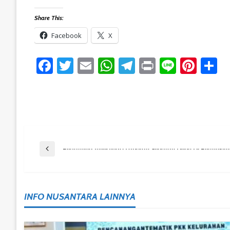
Share This:
Facebook
X
Facebook
Twitter
Email
WhatsApp
Telegram
Print
Line
Pint
S
Post
Previous Post
Pertamina Investigasi Laporan Sebaran Debu Di Permuki
Navigation
INFO NUSANTARA LAINNYA