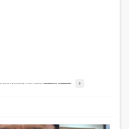
Pemkot Balikpapan Kaji Dampak Lalu Lintas Sebelum Tambah Distribusi Pertalite