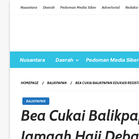
Skip To Content
Nusantara
Daerah
Pedoman Media Siber
Advertorial
Redaksi
Nusantara
Daerah
Pedoman Media Siber
HOMEPAGE
BALIKPAPAN
BEA CUKAI BALIKPAPAN EDUKASI REGISTR
BALIKPAPAN
Bea Cukai Balikpa
Jamaah Haji Deba