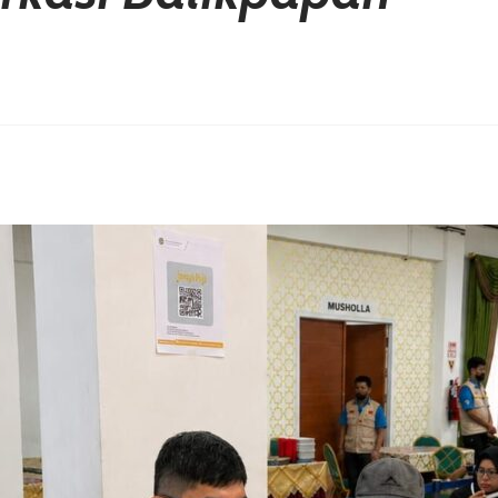
erest
hare