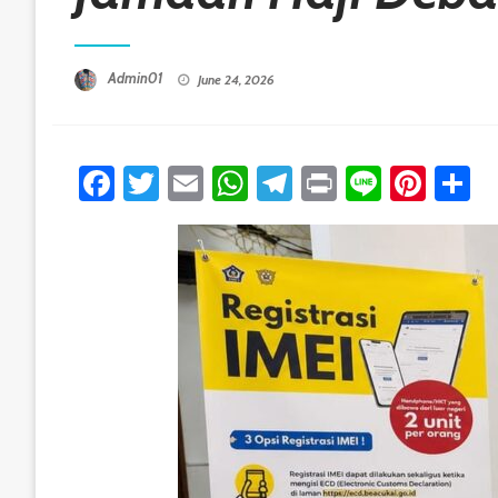
Posted On
Admin01
June 24, 2026
Facebook
Twitter
Email
WhatsApp
Telegram
Print
Line
Pint
S