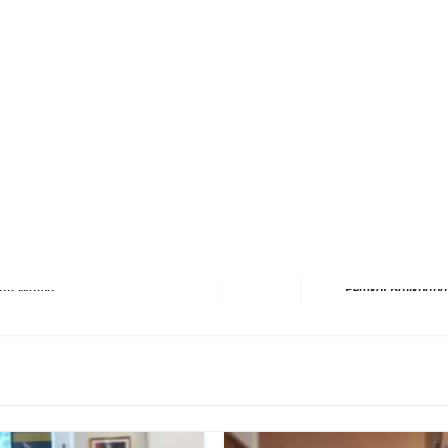
erest
hare
man Warga
Next Post