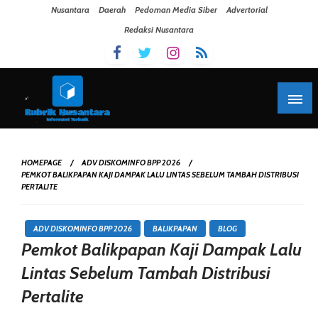
Skip To Content
Nusantara
Daerah
Pedoman Media Siber
Advertorial
Redaksi Nusantara
HOMEPAGE
ADV DISKOMINFO BPP 2026
PEMKOT BALIKPAPAN KAJI DAMPAK LALU LINTAS SEBELUM TAMBAH DISTRIBUSI
PERTALITE
ADV DISKOMINFO BPP 2026
BALIKPAPAN
BLOG
Pemkot Balikpapan Kaji Dampak Lalu
Lintas Sebelum Tambah Distribusi
Pertalite