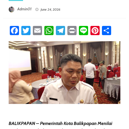
Posted On
Admin01
June 24, 2026
Facebook
Twitter
Email
WhatsApp
Telegram
Print
Line
Pintere
Sha
BALIKPAPAN – Pemerintah Kota Balikpapan Menilai