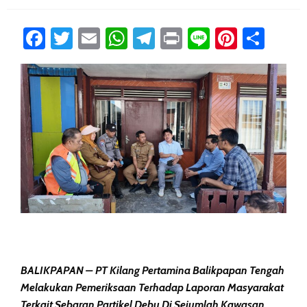
Facebook
Twitter
Email
WhatsApp
Telegram
Print
Line
Pintere
Sha
BALIKPAPAN – PT Kilang Pertamina Balikpapan Tengah
Melakukan Pemeriksaan Terhadap Laporan Masyarakat
Terkait Sebaran Partikel Debu Di Sejumlah Kawasan