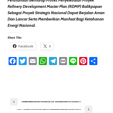
Perusahaan Berharap Proses Penyelesaian Proyek
Refinery Development Master Plan (RDMP) Balikpapan
Sebagai Proyek Strategis Nasional Dapat Berjalan Aman
Dan Lancar Serta Memberikan Manfaat Bagi Ketahanan
Energi Nasional.
Share This:
Facebook
X
Facebook
Twitter
Email
WhatsApp
Telegram
Print
Line
Pintere
Sha
Post
Previous Post
IPAL Sekolah Rampung Dibenahi, Program Makan Bergizi Gratis Di Balikpapan Kian Optimal
Navigation
Next Post
Bea Cukai Balikpapan Edukasi Registrasi IMEI Bagi Jamaah Haji Debarkasi Balikpapan