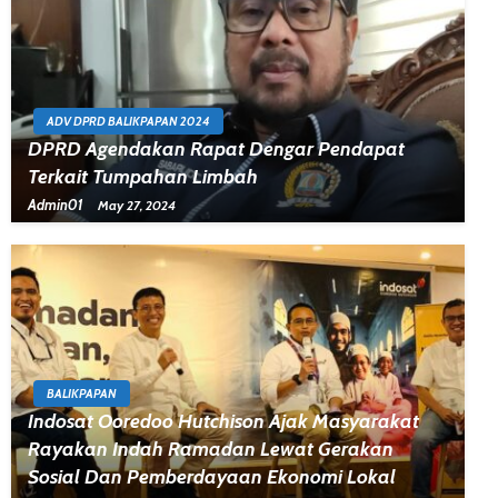
ADV DPRD BALIKPAPAN 2024
DPRD Agendakan Rapat Dengar Pendapat
Terkait Tumpahan Limbah
Admin01
May 27, 2024
BALIKPAPAN
Indosat Ooredoo Hutchison Ajak Masyarakat
Rayakan Indah Ramadan Lewat Gerakan
Sosial Dan Pemberdayaan Ekonomi Lokal