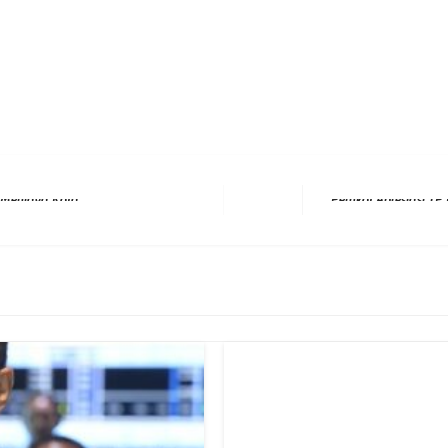
erest
hare
Next Post