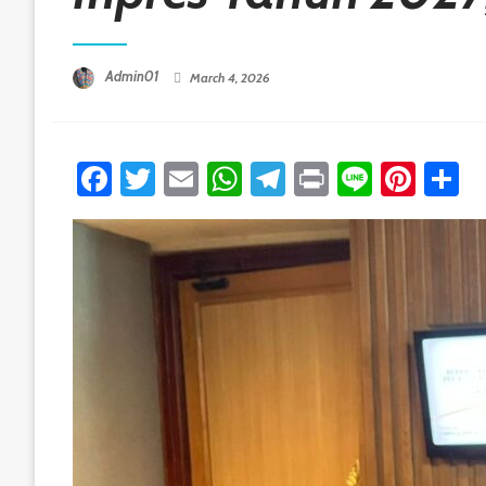
Posted On
Admin01
March 4, 2026
Facebook
Twitter
Email
WhatsApp
Telegram
Print
Line
Pint
S