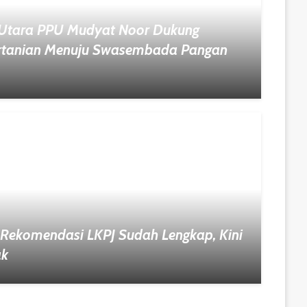
 Utara PPU Mudyat Noor Dukung
ertanian Menuju Swasembada Pangan
Rekomendasi LKPJ Sudah Lengkap, Kini
ak