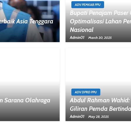
ADV PEMKAB PPU
Bupati Penajam Paser
rbaik Asia Tenggara
Optimalisasi Lahan P
Nasional
Admin01
March 20, 2025
ADV DPRD PPU
n Sarana Olahraga
Abdul Rahman Wahid: 
Giliran Pemda Bertind
Admin01
May 28, 2025