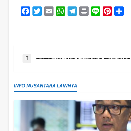
Facebook
Twitter
Email
WhatsApp
Telegram
Print
Line
Pint
S
Post
Previous Post
Balikpapan Perkuat Gerakan Lingkungan, Ajak Warga Ikut Menjaga Kota Tetap Hijau
Navigation
INFO NUSANTARA LAINNYA