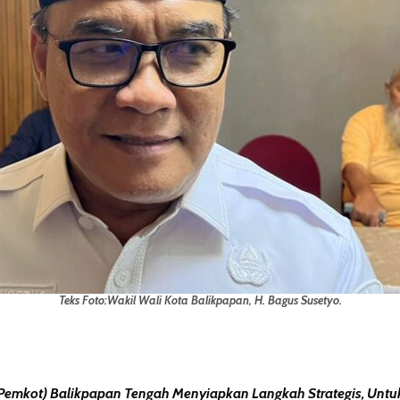
Teks Foto:Wakil Wali Kota Balikpapan, H. Bagus Susetyo.
emkot) Balikpapan Tengah Menyiapkan Langkah Strategis, Untu