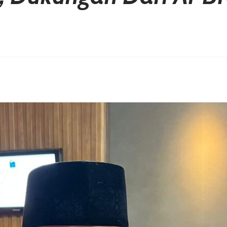
erest
hare