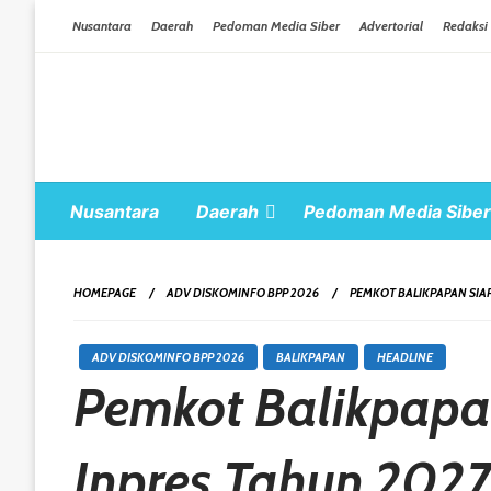
Skip To Content
Nusantara
Daerah
Pedoman Media Siber
Advertorial
Redaksi
Nusantara
Daerah
Pedoman Media Siber
HOMEPAGE
ADV DISKOMINFO BPP 2026
PEMKOT BALIKPAPAN SIA
ADV DISKOMINFO BPP 2026
BALIKPAPAN
HEADLINE
Pemkot Balikpapan
Inpres Tahun 202