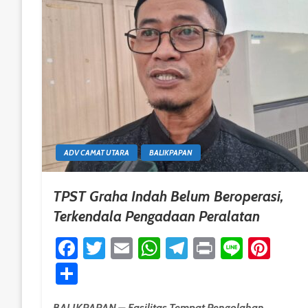
ADV CAMAT UTARA
BALIKPAPAN
TPST Graha Indah Belum Beroperasi,
Terkendala Pengadaan Peralatan
Facebook
Twitter
Email
WhatsApp
Telegram
Print
Line
Pint
Share
BALIKPAPAN – Fasilitas Tempat Pengolahan