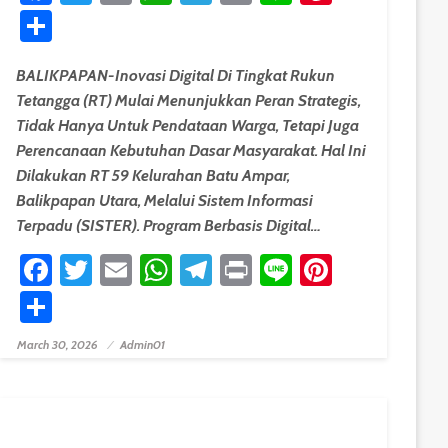
Share
BALIKPAPAN-Inovasi Digital Di Tingkat Rukun
Tetangga (RT) Mulai Menunjukkan Peran Strategis,
Tidak Hanya Untuk Pendataan Warga, Tetapi Juga
Perencanaan Kebutuhan Dasar Masyarakat. Hal Ini
Dilakukan RT 59 Kelurahan Batu Ampar,
Balikpapan Utara, Melalui Sistem Informasi
Terpadu (SISTER). Program Berbasis Digital…
est
Facebook
Twitter
Email
WhatsApp
Telegram
Print
Line
Pinteres
Share
March 30, 2026
Admin01
Posted On