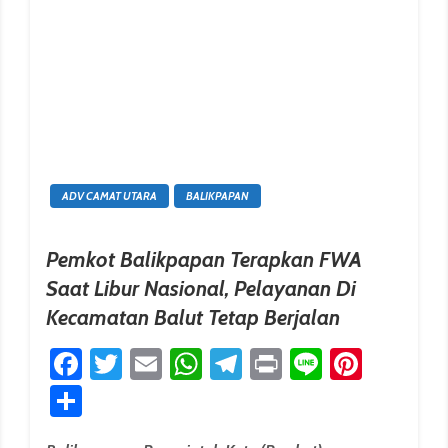
ADV CAMAT UTARA
BALIKPAPAN
Pemkot Balikpapan Terapkan FWA
Saat Libur Nasional, Pelayanan Di
Kecamatan Balut Tetap Berjalan
erest
Facebook
Twitter
Email
WhatsApp
Telegram
Print
Line
Pinter
Share