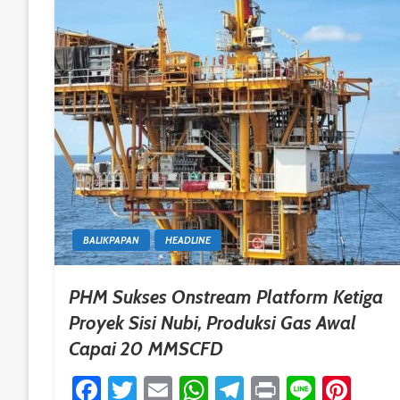
BALIKPAPAN
HEADLINE
PHM Sukses Onstream Platform Ketiga
Proyek Sisi Nubi, Produksi Gas Awal
Capai 20 MMSCFD
Facebook
Twitter
Email
WhatsApp
Telegram
Print
Line
Pint