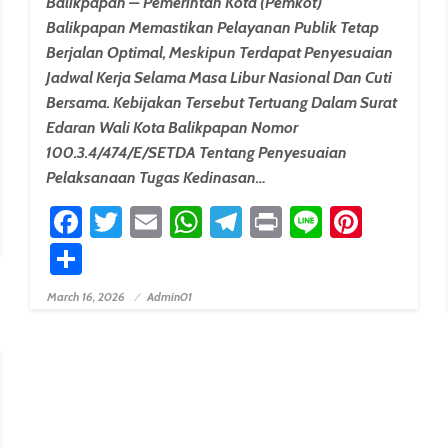
Balikpapan – Pemerintah Kota (Pemkot)
Balikpapan Memastikan Pelayanan Publik Tetap
Berjalan Optimal, Meskipun Terdapat Penyesuaian
Jadwal Kerja Selama Masa Libur Nasional Dan Cuti
Bersama. Kebijakan Tersebut Tertuang Dalam Surat
Edaran Wali Kota Balikpapan Nomor
100.3.4/474/E/SETDA Tentang Penyesuaian
erest
Pelaksanaan Tugas Kedinasan…
Facebook
Twitter
Email
WhatsApp
Telegram
Print
Line
Pinter
Share
March 16, 2026
Admin01
Posted On