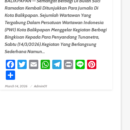
BALIKPAPAN — Semangat Berbagi Di Bulan Suci
Ramadan Kembali Ditunjukkan Para Jurnalis Di
Kota Balikpapan. Sejumlah Wartawan Yang
Tergabung Dalam Persatuan Wartawan Indonesia
(PWI) Kota Balikpapan Menggelar Kegiatan Berbagi
Bingkisan Kepada Para Penyandang Tunanetra,
Sabtu (14/3/2026).Kegiatan Yang Berlangsung
Sederhana Namun…
est
Facebook
Twitter
Email
WhatsApp
Telegram
Print
Line
Pinteres
Share
March 14, 2026
Admin01
Posted On