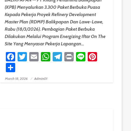
(KPB) Menyalurkan 3.300 Paket Berbuka Puasa
Kepada Pekerja Proyek Refinery Development
Master Plan (RDMP) Balikpapan Dan Lawe-Lawe,
Rabu (18/3/2026). Pembagian Paket Berbuka
Dilakukan Melalui Program Energizing Iftar On The
Site Yang Menyasar Pekerja Lapangan…
Facebook
Twitter
Email
WhatsApp
Telegram
Print
Line
Pinteres
Share
est
March 18, 2026
Admin01
Posted On