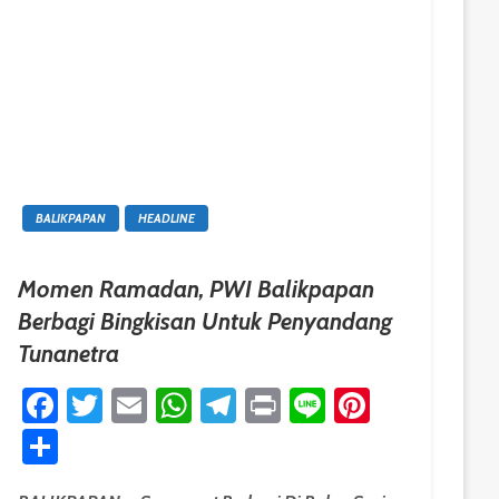
BALIKPAPAN
HEADLINE
Momen Ramadan, PWI Balikpapan
Berbagi Bingkisan Untuk Penyandang
Tunanetra
est
Facebook
Twitter
Email
WhatsApp
Telegram
Print
Line
Pinteres
Share