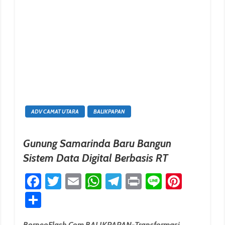
ADV CAMAT UTARA
BALIKPAPAN
Gunung Samarinda Baru Bangun
Sistem Data Digital Berbasis RT
erest
Facebook
Twitter
Email
WhatsApp
Telegram
Print
Line
Pinter
Share
BorneoFlash.com,BALIKPAPAN-Transformasi