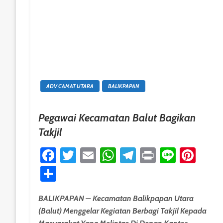
ADV CAMAT UTARA
BALIKPAPAN
Pegawai Kecamatan Balut Bagikan
Takjil
Facebook
Twitter
Email
WhatsApp
Telegram
Print
Line
Pint
Share
BALIKPAPAN – Kecamatan Balikpapan Utara
(Balut) Menggelar Kegiatan Berbagi Takjil Kepada