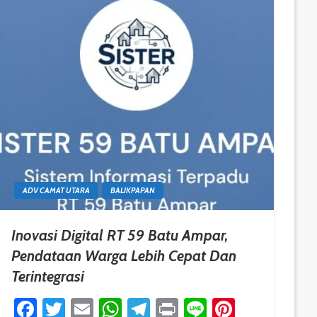
ADV CAMAT UTARA
BALIKPAPAN
Inovasi Digital RT 59 Batu Ampar,
Pendataan Warga Lebih Cepat Dan
Terintegrasi
est
Facebook
Twitter
Email
WhatsApp
Telegram
Print
Line
Pinteres