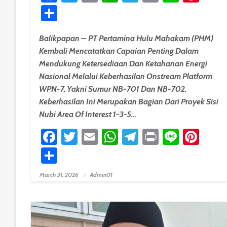
Share
Balikpapan – PT Pertamina Hulu Mahakam (PHM)
Kembali Mencatatkan Capaian Penting Dalam
Mendukung Ketersediaan Dan Ketahanan Energi
Nasional Melalui Keberhasilan Onstream Platform
WPN-7, Yakni Sumur NB-701 Dan NB-702.
Keberhasilan Ini Merupakan Bagian Dari Proyek Sisi
Nubi Area Of Interest 1-3-5…
Facebook
Twitter
Email
WhatsApp
Telegram
Print
Line
Pint
Share
March 31, 2026
Admin01
Posted On