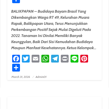
BALIKPAPAN – Budidaya Bayam Brasil Yang
Dikembangkan Warga RT 49, Kelurahan Muara
Rapak, Balikpapan Utara, Terus Menunjukkan
Perkembangan Positif Sejak Mulai Digeluti Pada
2022. Tanaman Ini Dinilai Memiliki Banyak
Keunggulan, Baik Dari Sisi Kemudahan Budidaya
Maupun Manfaat Kesehatannya. Ketua Kelompok…
Facebook
Twitter
Email
WhatsApp
Telegram
Print
Line
Pinter
erest
Share
March 31, 2026
Admin01
Posted On