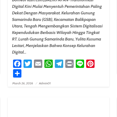
Digital Kini Mulai Menyentuh Pemerintahan Paling
Dekat Dengan Masyarakat. Kelurahan Gunung
Samarinda Baru (GSB), Kecamatan Balikpapan
Utara, Tengah Mengembangkan Sistem Digitalisasi
Kependudukan Berbasis Wilayah Hingga Tingkat
RT. Lurah Gunung Samarinda Baru, Yulita Kusuma
Lestari, Menjelaskan Bahwa Konsep Kelurahan
erest
Digital…
Facebook
Twitter
Email
WhatsApp
Telegram
Print
Line
Pinter
Share
March 26, 2026
Admin01
Posted On