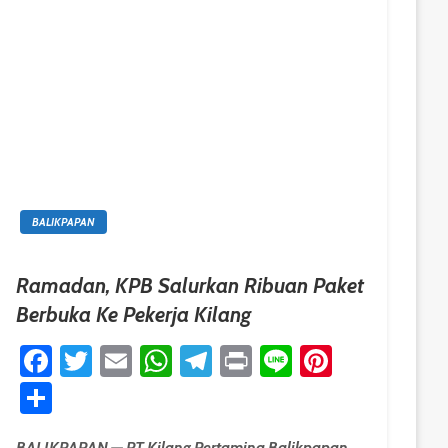
BALIKPAPAN
Ramadan, KPB Salurkan Ribuan Paket
Berbuka Ke Pekerja Kilang
est
Facebook
Twitter
Email
WhatsApp
Telegram
Print
Line
Pinteres
Share
BALIKPAPAN — PT Kilang Pertamina Balikpapan