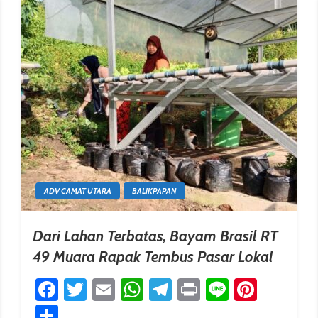
ADV CAMAT UTARA
BALIKPAPAN
Dari Lahan Terbatas, Bayam Brasil RT
49 Muara Rapak Tembus Pasar Lokal
Facebook
Twitter
Email
WhatsApp
Telegram
Print
Line
Pinter
erest
Share