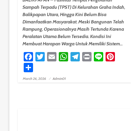
Sampah Terpadu (TPST) Di Kelurahan Graha Indah,
Balikpapan Utara, Hingga Kini Belum Bisa
Dimanfaatkan Masyarakat. Meski Bangunan Telah
Rampung, Operasionalnya Masih Tertunda Karena
Peralatan Utama Belum Tersedia. Kondisi Ini
Membuat Harapan Warga Untuk Memiliki Sistem…
Facebook
Twitter
Email
WhatsApp
Telegram
Print
Line
Pint
Share
March 26, 2026
Admin01
Posted On