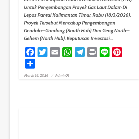
Untuk Pengembangan Proyek Gas Laut Dalam Di
Lepas Pantai Kalimantan Timur, Rabu (18/3/2026).
Proyek Tersebut Mencakup Pengembangan
Gendalo–Gandang (South Hub) Dan Geng North–
Gehem (North Hub). Keputusan Investasi…
Facebook
Twitter
Email
WhatsApp
Telegram
Print
Line
Pint
Share
March 18, 2026
Admin01
Posted On