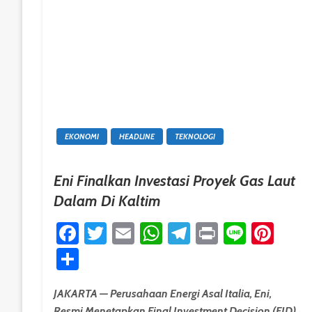
EKONOMI
HEADLINE
TEKNOLOGI
Eni Finalkan Investasi Proyek Gas Laut
Dalam Di Kaltim
Facebook
Twitter
Email
WhatsApp
Telegram
Print
Line
Pint
Share
JAKARTA — Perusahaan Energi Asal Italia, Eni,
Resmi Menetapkan Final Investment Decision (FID)