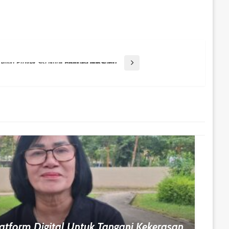
PHM Sukses Onstream Platform Ketiga Proyek Sisi Nubi, Produksi Gas Awal Capai 20 MMSCFD
atform Digital Untuk Tangani Kekerasan