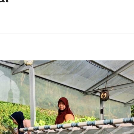
erest
hare