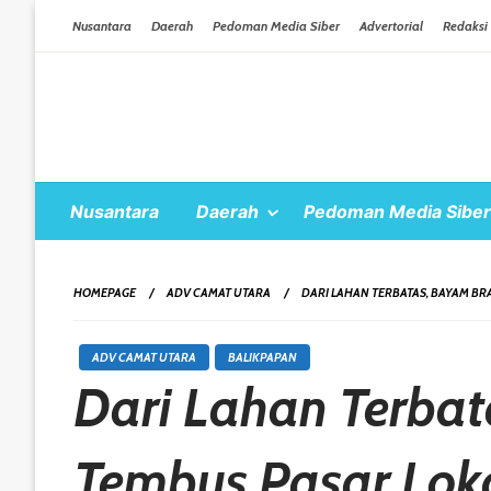
Skip To Content
Nusantara
Daerah
Pedoman Media Siber
Advertorial
Redaksi
Nusantara
Daerah
Pedoman Media Siber
HOMEPAGE
ADV CAMAT UTARA
DARI LAHAN TERBATAS, BAYAM BR
ADV CAMAT UTARA
BALIKPAPAN
Dari Lahan Terba
Tembus Pasar Lok