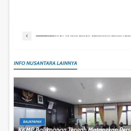
Post
Previous Post
Inovasi Digital RT 59 Batu Ampar, Pendataan Warga Lebih Cepat Dan Terintegrasi
Navigation
INFO NUSANTARA LAINNYA
BALIKPAPAN
KKMP Balikpapan Tengah Matangkan Pers