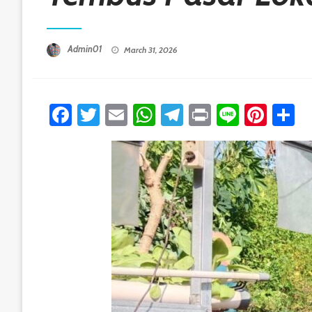
Posted On
Admin01
March 31, 2026
Facebook
Twitter
Email
WhatsApp
Telegram
Print
Line
Pint
S