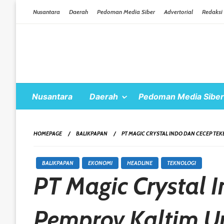
Skip To Content
Nusantara
Daerah
Pedoman Media Siber
Advertorial
Redaksi
Nusantara
Daerah
Pedoman Media Siber
HOMEPAGE
BALIKPAPAN
PT MAGIC CRYSTAL INDO DAN CECEP TE
BALIKPAPAN
EKONOMI
HEADLINE
TEKNOLOGI
PT Magic Crystal 
Pemprov Kaltim 