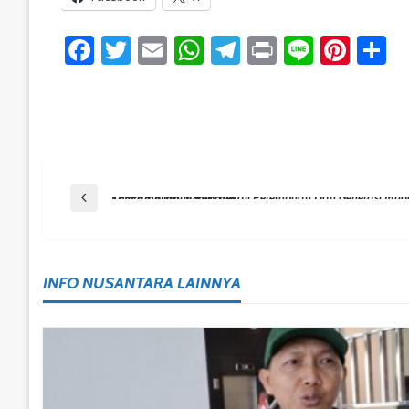
Facebook
Twitter
Email
WhatsApp
Telegram
Print
Line
Pint
S
Post
Previous Post
TP-PKK Karang Rejo Bekali Perempuan Dan Generasi Muda Dengan Keterampilan Membatik
Navigation
INFO NUSANTARA LAINNYA