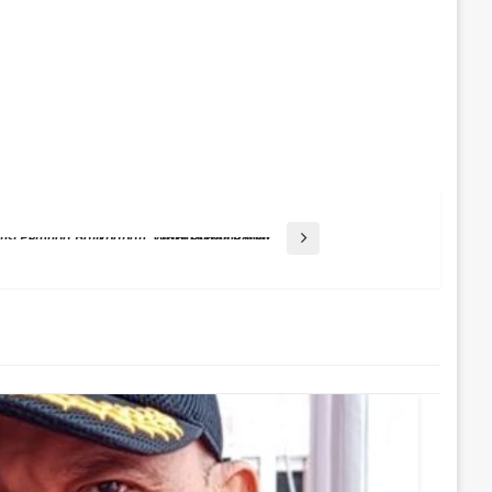
Meningkatkan Potensi Pemuda Balikpapan: Waktu Kosong Bisa Jadi Ruang Positif