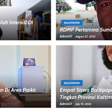
ah Internal Di
BALIKPAPAN
RDMP Pertamina Sumb
Admin01
August 27, 2025
BALIKPAPAN
n Di Area Parkir
Empat Siswa Balikpapa
Tingkat Provinsi Kalti
Admin01
July 19, 2025