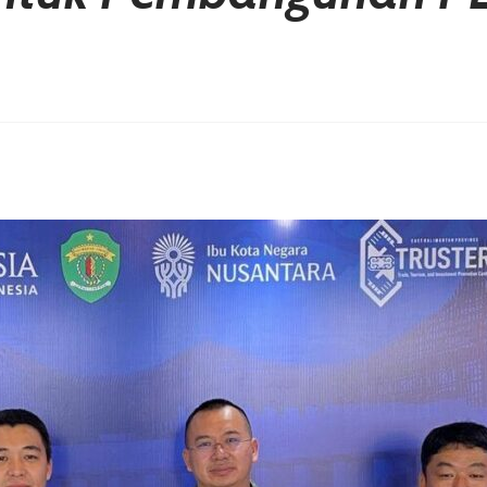
erest
hare