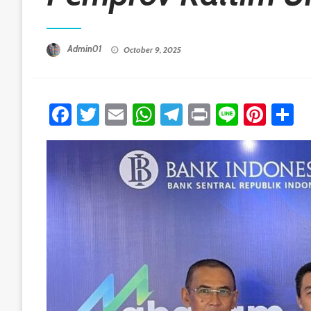
Posted On
Admin01
October 9, 2025
Facebook
Twitter
Email
WhatsApp
Telegram
Print
Line
Pint
S