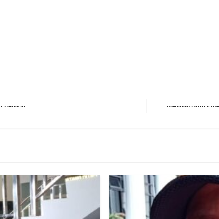
erest
hare
Next Post