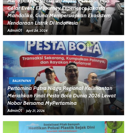
Menapaki Masa Depan Hijau, PLN Icon Plus
Gelar Event EV Journey Experience Jakarta-
Mandalika, Guna Mempersiapkan Ekosistem
Kendaraan Listrik Di Indonesia
Admin01
April 24, 2024
BALIKPAPAN
Pertamina Patra Niaga Regional Kalimantan
Meriahkan Final Pesta Bola Dunia 2026 Lewat
Nobar Bersama MyPertamina
Admin01
July 21, 2026