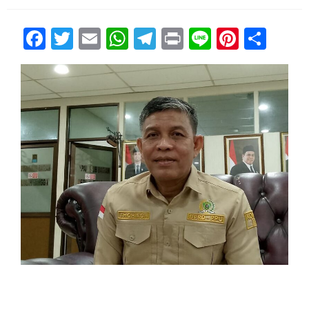
Facebook
Twitter
Email
WhatsApp
Telegram
Print
Line
Pintere
Sha