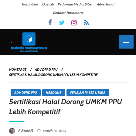
Skip To Content
Nusantara
Daerah
Pedoman Media Siber
Advertorial
Redaksi Nusantara
HOMEPAGE
ADV DPRD PPU
SERTIFIKASI HALAL DORONG UMKM PPU LEBIH KOMPETITIF
ADV DPRD PPU
HEADLINE
PENAJAM PASER UTARA
Sertifikasi Halal Dorong UMKM PPU
Lebih Kompetitif
Posted On
Admin01
March 14, 2025