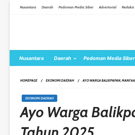
Skip To Content
Nusantara
Daerah
Pedoman Media Siber
Advertorial
Redaksi
Nusantara
Daerah
Pedoman Media Siber
HOMEPAGE
EKONOMI DAERAH
AYO WARGA BALIKPAPAN, MANFAA
EKONOMI DAERAH
Ayo Warga Balikp
Tahun 2025