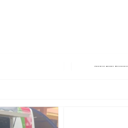
erest
hare
Next Post