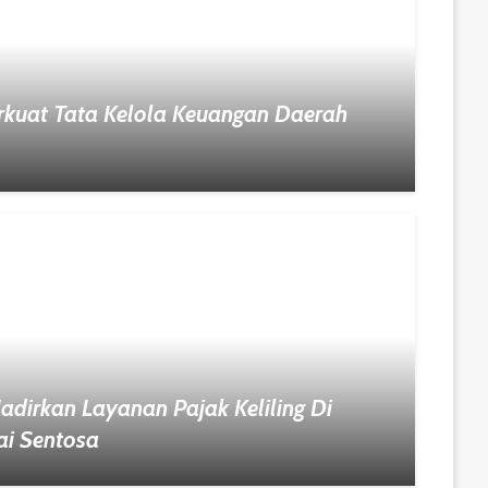
rkuat Tata Kelola Keuangan Daerah
irkan Layanan Pajak Keliling Di
i Sentosa