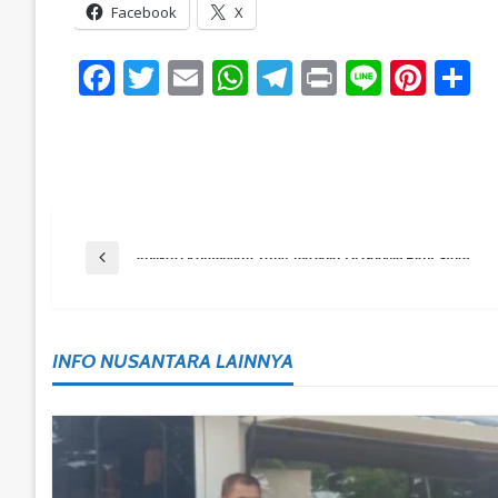
Facebook
X
Facebook
Twitter
Email
WhatsApp
Telegram
Print
Line
Pint
S
Post
Previous Post
Aplikasi Kontengan Yang Tersedia Di Google Play Store.
Navigation
INFO NUSANTARA LAINNYA