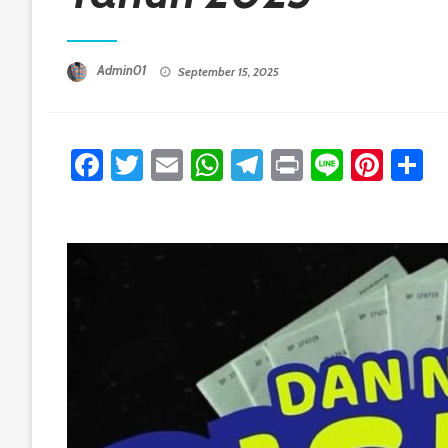
Posted On
Admin01
September 15, 2025
Facebook
Twitter
Email
WhatsApp
Telegram
Print
Line
Pint
S