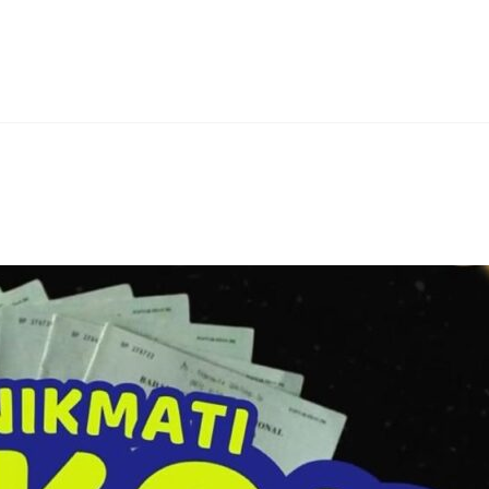
erest
hare