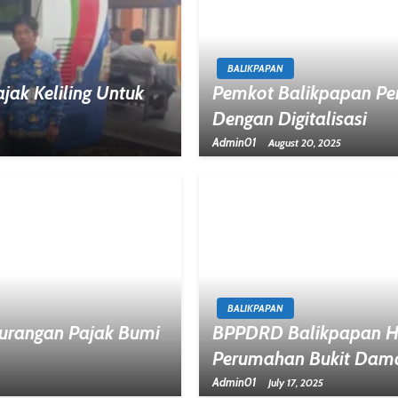
BALIKPAPAN
ak Keliling Untuk
Pemkot Balikpapan Pe
Dengan Digitalisasi
Admin01
August 20, 2025
BALIKPAPAN
gurangan Pajak Bumi
BPPDRD Balikpapan Had
Perumahan Bukit Dama
Admin01
July 17, 2025