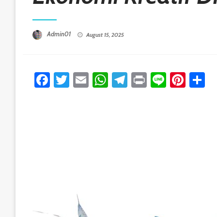
Posted On
Admin01
August 15, 2025
Facebook
Twitter
Email
WhatsApp
Telegram
Print
Line
Pint
S