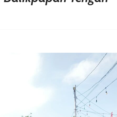
erest
hare