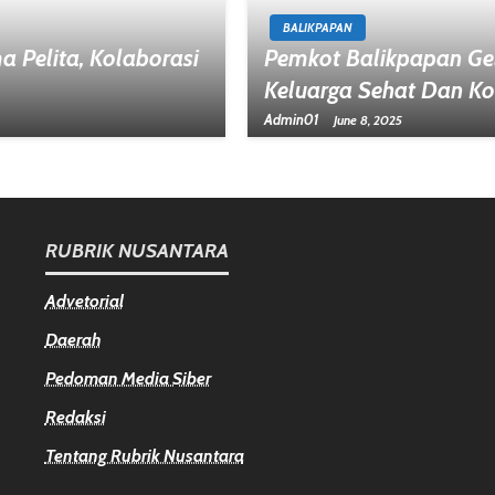
BALIKPAPAN
 Pelita, Kolaborasi
Pemkot Balikpapan Gel
Keluarga Sehat Dan Ko
Admin01
June 8, 2025
RUBRIK NUSANTARA
Advetorial
Daerah
Pedoman Media Siber
Redaksi
Tentang Rubrik Nusantara