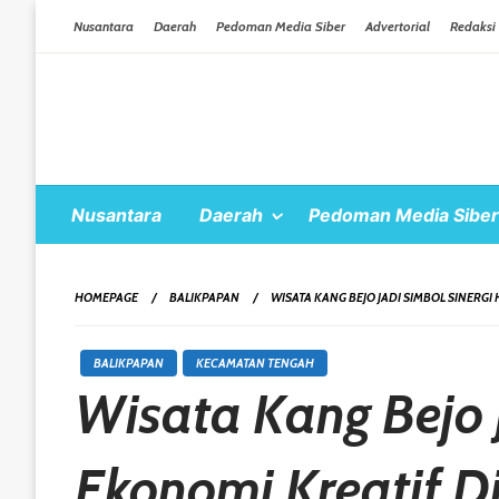
Skip To Content
Nusantara
Daerah
Pedoman Media Siber
Advertorial
Redaksi
Nusantara
Daerah
Pedoman Media Siber
HOMEPAGE
BALIKPAPAN
WISATA KANG BEJO JADI SIMBOL SINERG
BALIKPAPAN
KECAMATAN TENGAH
Wisata Kang Bejo 
Ekonomi Kreatif D