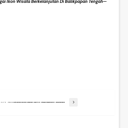
gai Ikon Wisata Berkelanjutan Di Balikpapan Tengah—
Pengukuhan Paskibraka 2025, Balikpapan Siapkan Generasi Muda Berkarakter Dan Berdaya Juang