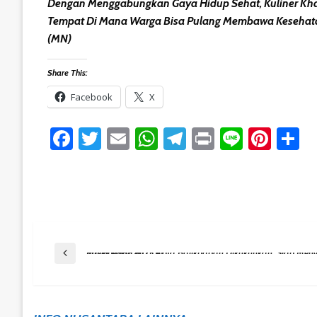
Dengan Menggabungkan Gaya Hidup Sehat, Kuliner Khas
Tempat Di Mana Warga Bisa Pulang Membawa Kesehata
(MN)
Share This:
Facebook
X
Facebook
Twitter
Email
WhatsApp
Telegram
Print
Line
Pint
S
Post
Previous Post
Paskibraka 2025 Kota Balikpapan Dikukuhkan, Siap Mengemban Tugas Mulia Pada HUT RI
Navigation