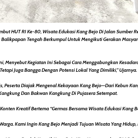
t HUT RI Ke-80, Wisata Edukasi Kang Bejo Di Jalan Sumber Rej
arga Balikpapan Tengah Berkumpul Untuk Mengikuti Gerakan Masy
ani, Menyebut Kegiatan Ini Sebagai Cara Menggabungkan Kesadar
Tetapi Juga Bangga Dengan Potensi Lokal Yang Dimiliki,” Ujarnya.
s, Peserta Diajak Mengenal Kekayaan Kang Bejo—Dari Kebun Kang
l Kangkung Dan Bakwan Kangkung Di Pujasera Setempat.
ba Konten Kreatif Bertema “Germas Bersama Wisata Edukasi Kang 
 Warga. Kami Ingin Kang Bejo Menjadi Tujuan Wisata Yang Hidup,