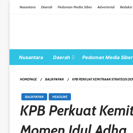
Skip To Content
Nusantara
Daerah
Pedoman Media Siber
Advertorial
Redaksi
Nusantara
Daerah
Pedoman Media Siber
HOMEPAGE
BALIKPAPAN
KPB PERKUAT KEMITRAAN STRATEGIS DE
BALIKPAPAN
HEADLINE
KPB Perkuat Kemit
Momen Idul Adha