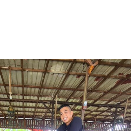
erest
hare