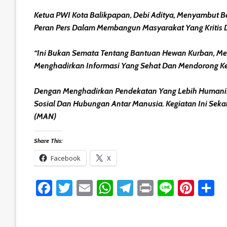
Ketua PWI Kota Balikpapan, Debi Aditya, Menyambut Bai
Peran Pers Dalam Membangun Masyarakat Yang Kritis D
“Ini Bukan Semata Tentang Bantuan Hewan Kurban, Melai
Menghadirkan Informasi Yang Sehat Dan Mendorong Ke
Dengan Menghadirkan Pendekatan Yang Lebih Humanis,
Sosial Dan Hubungan Antar Manusia. Kegiatan Ini Sek
(MAN)
Share This:
Facebook
X
Facebook
Twitter
Email
WhatsApp
Telegram
Print
Line
Pint
S