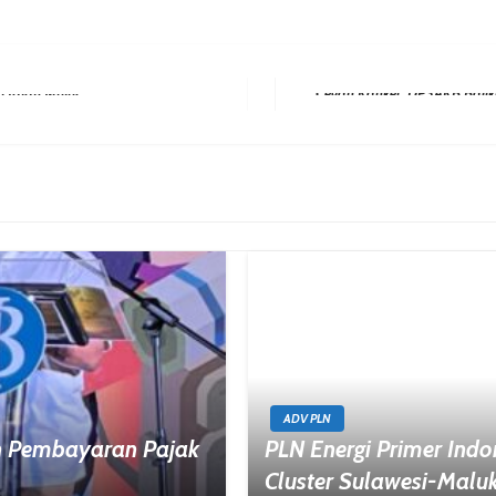
i Jalan Mulus
Next Post
ADV PLN
en Pembayaran Pajak
PLN Energi Primer Indo
Cluster Sulawesi-Malu