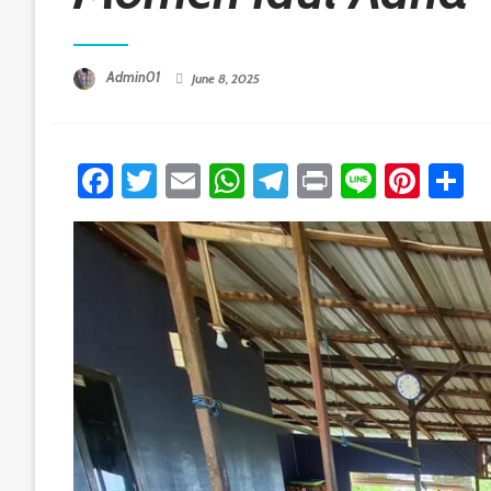
Posted On
Admin01
June 8, 2025
Facebook
Twitter
Email
WhatsApp
Telegram
Print
Line
Pint
S