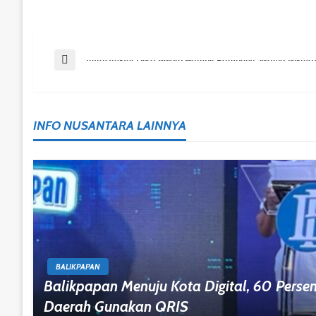
Post
Previous Post
Infrastruktur Desa Beloro Hampir Rampung, Warga Nikmat
Navigation
INFO NUSANTARA LAINNYA
BALIKPAPAN
Balikpapan Menuju Kota Digital, 60 Pers
Daerah Gunakan QRIS