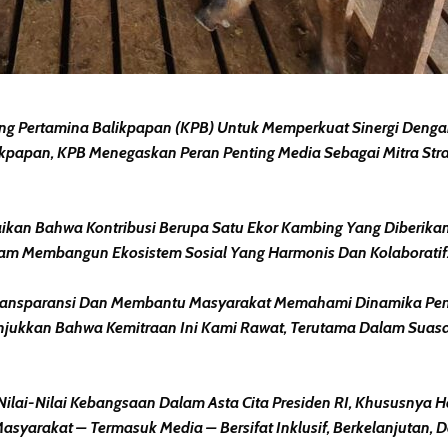
g Pertamina Balikpapan (KPB) Untuk Memperkuat Sinergi Dengan
ikpapan, KPB Menegaskan Peran Penting Media Sebagai Mitra S
aikan Bahwa Kontribusi Berupa Satu Ekor Kambing Yang Diberik
am Membangun Ekosistem Sosial Yang Harmonis Dan Kolaboratif
ga Transparansi Dan Membantu Masyarakat Memahami Dinamika 
unjukkan Bahwa Kemitraan Ini Kami Rawat, Terutama Dalam Suasa
ilai-Nilai Kebangsaan Dalam Asta Cita Presiden RI, Khususnya 
asyarakat – Termasuk Media – Bersifat Inklusif, Berkelanjutan, 