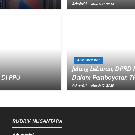
Admin01
March 31, 2024
ADV DPRD PPU
Jelang Lebaran, DPRD 
 Di PPU
Dalam Pembayaran T
Admin01
March 12, 2025
RUBRIK NUSANTARA
Advetorial