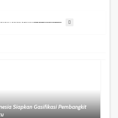
Cegah Kanker, DP3AKB Balikpapan Dorong Ketahanan Keluarga Lewat Edukasi Kesehatan
nesia Siapkan Gasifikasi Pembangkit
ku