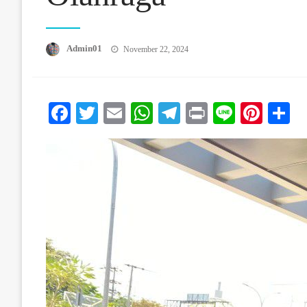
Posted On
Admin01
November 22, 2024
Facebook
Twitter
Email
WhatsApp
Telegram
Print
Line
Pinte
S