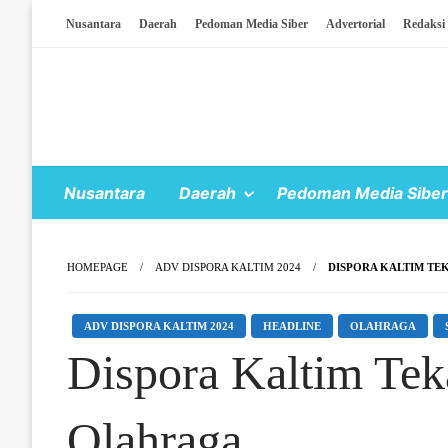
Skip To Content
Nusantara
Daerah
Pedoman Media Siber
Advertorial
Redaksi
Nusantara
Daerah
Pedoman Media Siber
HOMEPAGE
ADV DISPORA KALTIM 2024
DISPORA KALTIM TE
ADV DISPORA KALTIM 2024
HEADLINE
OLAHRAGA
Dispora Kaltim Tek
Olahraga