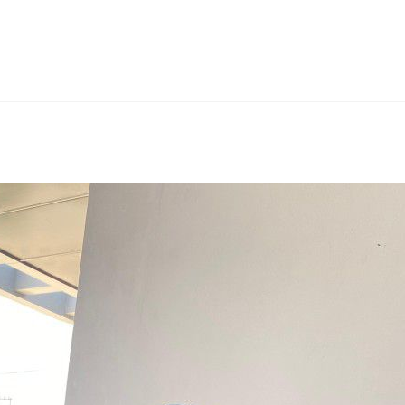
rest
hare