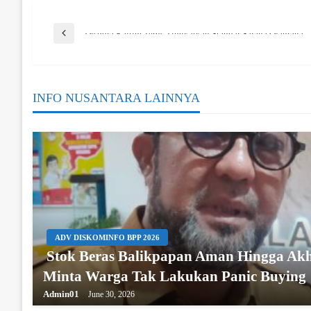
Post
Previous Post
Dispora Kaltim Terus Tingkatkan Standar Sarana Olahraga
Navigation
INFO NUSANTARA LAINNYA
ADV DISKOMINFO BPP 2026
Stok Beras Balikpapan Aman Hingga Akh
Minta Warga Tak Lakukan Panic Buying
Admin01
June 30, 2026