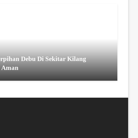
erpihan Debu Di Sekitar Kilang
n Aman