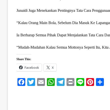
Junaidi Juga Menekankan Pentingnya Tata Cara Penggunaan
“Kalau Orang Main Bola, Sebelum Dia Masuk Ke Lapangan
Ia Berharap Semua Pihak Dapat Menjalankan Tata Cara Dan
“Mudah-Mudahan Kalau Semua Mottonya Seperti Itu, Kita A
Share This:
Facebook
X
Facebook
Twitter
Email
WhatsApp
Telegram
Print
Line
Pinte
S