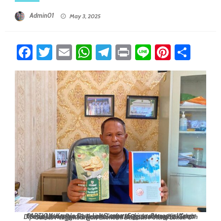
Posted On
Admin01
May 3, 2025
Facebook
Twitter
Email
WhatsApp
Telegram
Print
Line
Pintere
Sha
CAPTION: Kepala Desa Loh Sumber, Sukirno, Bersama Warga Menunjukkan Produk Keripik Tempe Unggulan Yang Kini Telah Dipasarkan Hingga Ke Jakarta. UMKM Desa Ini Menjadi Contoh Sukses Pengembangan Ekonomi Berbasis Potensi Lokal.