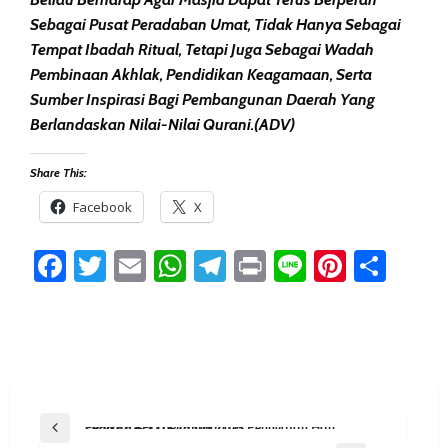
Sebagai Pusat Peradaban Umat, Tidak Hanya Sebagai
Tempat Ibadah Ritual, Tetapi Juga Sebagai Wadah
Pembinaan Akhlak, Pendidikan Keagamaan, Serta
Sumber Inspirasi Bagi Pembangunan Daerah Yang
Berlandaskan Nilai-Nilai Qurani.(ADV)
Share This:
Facebook
X
Facebook
Twitter
Email
WhatsApp
Telegram
Print
Line
Pintere
Sha
Post
Previous Post
Pemkab PPU Gelar Upacara Peringatan Hari Otda Ke – XXIX Tahun 2025