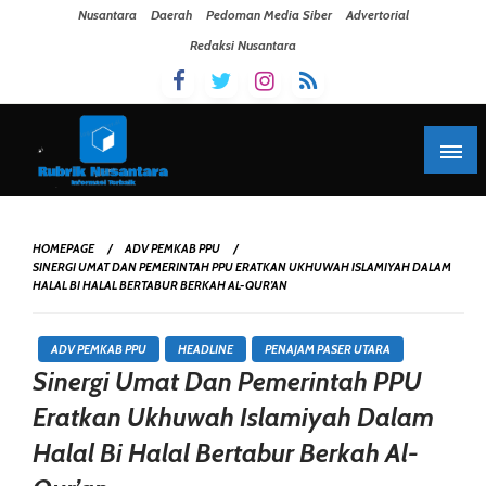
Skip To Content
Nusantara
Daerah
Pedoman Media Siber
Advertorial
Redaksi Nusantara
HOMEPAGE
ADV PEMKAB PPU
SINERGI UMAT DAN PEMERINTAH PPU ERATKAN UKHUWAH ISLAMIYAH DALAM
HALAL BI HALAL BERTABUR BERKAH AL-QUR’AN
ADV PEMKAB PPU
HEADLINE
PENAJAM PASER UTARA
Sinergi Umat Dan Pemerintah PPU
Eratkan Ukhuwah Islamiyah Dalam
Halal Bi Halal Bertabur Berkah Al-