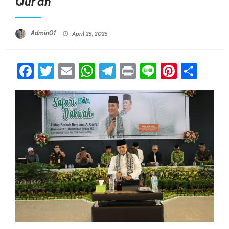
Qur’an
Posted On
Admin01
April 25, 2025
Facebook
Twitter
Email
WhatsApp
Telegram
Print
Line
Pintere
Sha