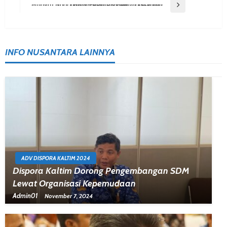
Navigation
Next Post
Mudyat Noor Lantik Pengurus Dewan Kesenian Daerah PPU Periode 2025-2030
INFO NUSANTARA LAINNYA
ADV DISPORA KALTIM 2024
Dispora Kaltim Dorong Pengembangan SDM
Lewat Organisasi Kepemudaan
Admin01
November 7, 2024