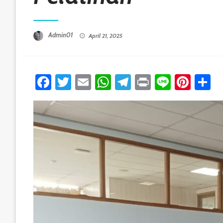
Posted On
Admin01
April 21, 2025
Facebook
Twitter
Email
WhatsApp
Telegram
Print
Line
Pint
S