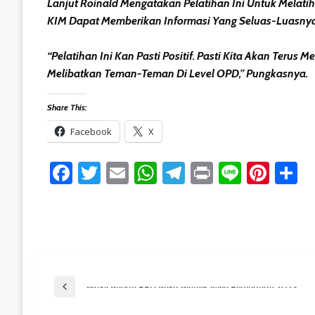
Lanjut Roinald Mengatakan Pelatihan Ini Untuk Melati
KIM Dapat Memberikan Informasi Yang Seluas-Luasnya
“Pelatihan Ini Kan Pasti Positif. Pasti Kita Akan Ter
Melibatkan Teman-Teman Di Level OPD,” Pungkasnya.
Share This:
Facebook
X
Facebook
Twitter
Email
WhatsApp
Telegram
Print
Line
Pint
S
Post
Previous Post
Wakil Bupati PPU Buka Bimtek Agen Perubahan 2025