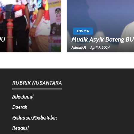
ADV PLN
PU
Mudik Asyik Bareng B
Admin01
April 7, 2024
RUBRIK NUSANTARA
Advetorial
Daerah
Pedoman Media Siber
Redaksi