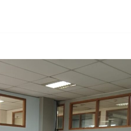
erest
hare