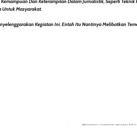
h Kemampuan Dan Keterampilan Dalam Jurnalistik, Seperti Teknik
 Untuk Masyarakat.
us Menyelenggarakan Kegiatan Ini. Entah Itu Nantinya Melibatkan
erest
hare
Next Post