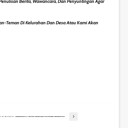
 Penulisan Berita, Wawancara, Dan Penyuntingan Agar
 Teman-Teman Di Kelurahan Dan Desa Atau Kami Akan
Sentuhan Langsung Wabup PPU Di Pasar Nenang: Prioritaskan Pedagang Lokal, Tata Pasar Lebih Bersih!