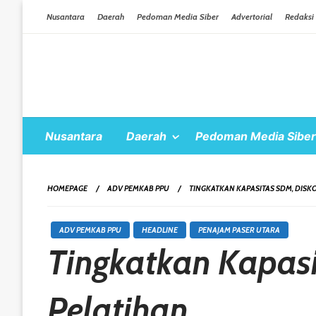
Skip To Content
Nusantara
Daerah
Pedoman Media Siber
Advertorial
Redaksi
Nusantara
Daerah
Pedoman Media Siber
HOMEPAGE
ADV PEMKAB PPU
TINGKATKAN KAPASITAS SDM, DISK
ADV PEMKAB PPU
HEADLINE
PENAJAM PASER UTARA
Tingkatkan Kapas
Pelatihan