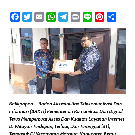
Facebook
Twitter
Email
WhatsApp
Telegram
Print
Line
Pintere
Sha
Balikpapan – Badan Aksesibilitas Telekomunikasi Dan
Informasi (BAKTI) Kementerian Komunikasi Dan Digital
Terus Memperkuat Akses Dan Kualitas Layanan Internet
Di Wilayah Terdepan, Terluar, Dan Tertinggal (3T),
Termasuk Di Kecamatan Maratua, Kabupaten Berau.